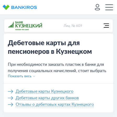
Лиц. № 609
Дебетовые карты для
пенсионеров в Кузнецком
При необходимости заказать пластик в банке для
получения социальных начислений, стоит выбрать
Показать весь
дебетовую карту для пенсионеров от Кузнецкого.
Заказать карту можно без посещения офиса, а для
получения необходимо отправиться в ближайшее
Дебетовые карты Кузнецкого
отделение. Выгодные вариантов на сегодня - 1.
Дебетовые карты других банков
Отзывы о дебетовых картах Кузнецкого