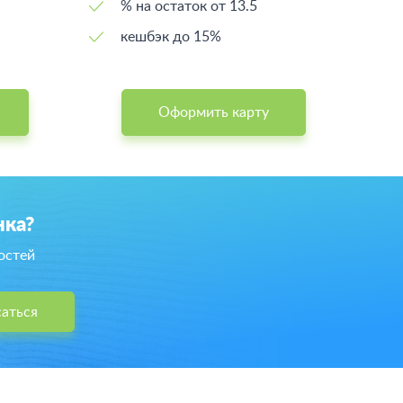
% на остаток от 13.5
кешбэк до 15%
Оформить карту
нка?
остей
аться