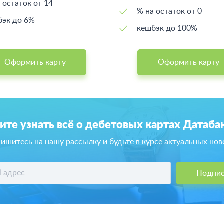
 остаток от 14
% на остаток от 0
бэк до 6%
кешбэк до 100%
Оформить карту
Оформить карту
ите узнать всё о дебетовых картах Датаба
ишитесь на нашу рассылку и будьте в курсе актуальных нов
Подпис