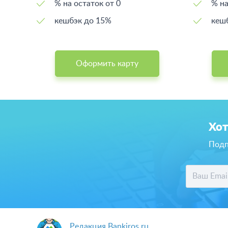
% на остаток от 0
% на
кешбэк до 15%
кеш
Оформить карту
Хот
Подп
Редакция Bankiros.ru