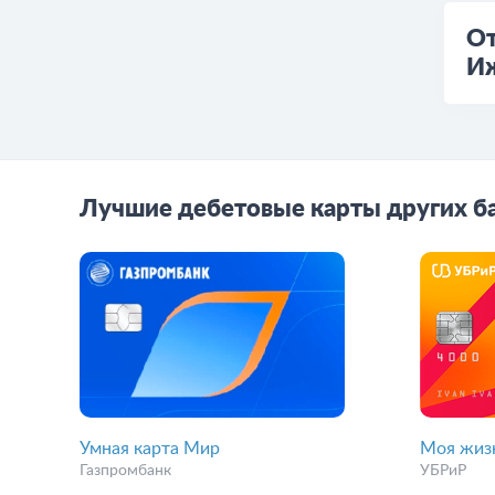
От
И
Лучшие дебетовые карты других б
Умная карта Мир
Моя жиз
Газпромбанк
УБРиР