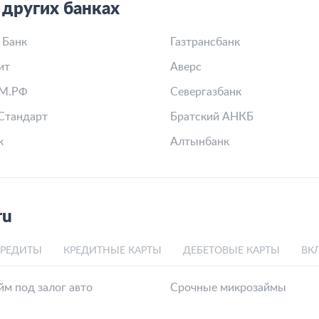
 других банках
 Банк
Газтрансбанк
ит
Аверс
М.РФ
Севергазбанк
Стандарт
Братский АНКБ
к
Алтынбанк
ru
КРЕДИТЫ
КРЕДИТНЫЕ КАРТЫ
ДЕБЕТОВЫЕ КАРТЫ
ВК
м под залог авто
Срочные микрозаймы