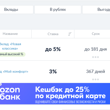
Вклады
В рублях
Выго
Название
Срок
Ставка
Вклад «Новая
до 5%
классика»
до 181 дня
амый высокий %
3%
367 дней
д «Мой комфорт»
А