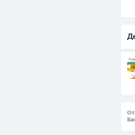
Де
От
Ба