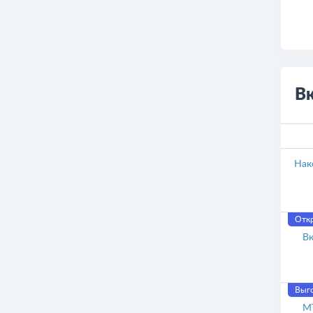
В
Нак
Отк
Вк
Выго
М