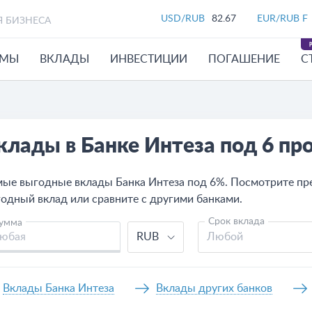
USD/RUB
82.67
EUR/RUB F
Я БИЗНЕСА
ЙМЫ
ВКЛАДЫ
ИНВЕСТИЦИИ
ПОГАШЕНИЕ
С
клады в Банке Интеза под 6 пр
ые выгодные вклады Банка Интеза под 6%. Посмотрите пре
одный вклад или сравните с другими банками.
Срок вклада
умма
RUB
Любой
Вклады Банка Интеза
Вклады других банков