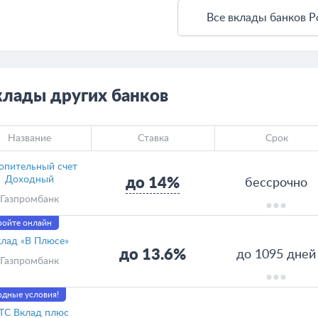
Все вклады банков Р
клады других банков
Название
Ставка
Срок
опительный счет
Доходный
до 14%
бессрочно
Газпромбанк
ройте онлайн
лад «В Плюсе»
до 13.6%
до 1095 дней
Газпромбанк
дные условия!
ТС Вклад плюс