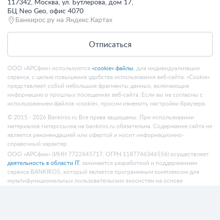
117342, Москва, ул. Бутлерова, дом 17,
БЦ Neo Geo, офис 4070
Банкирос.ру на Яндекс.Картах
Отписаться
ООО «АРСфин» используются
«cookie» файлы
, для индивидуализации
сервиса, с целью повышения удобства использования веб-сайта. «Cookie»
представляют собой небольшие фрагменты данных, включающие
информацию о прошлых посещениях веб-сайта. Если вы не согласны с
использованием файлов «cookie», просим изменить настройки браузера.
© 2015 - 2026 Bankiros.ru Все права защищены. При использовании
материалов гиперссылка на bankiros.ru обязательна. Содержание сайта не
является рекомендацией или офертой и носит информационно-
справочный характер.
ООО «АРСфин» (ИНН 7722445717, ОГРН 1187746346556) осуществляет
деятельность в области IT
, занимается разработкой и поддержанием
сервиса BANKIROS, который является программным комплексом для
мультифункциональных пользовательских экосистем на основе
технологий интеллектуального анализа данных и искусственного
интеллекта.