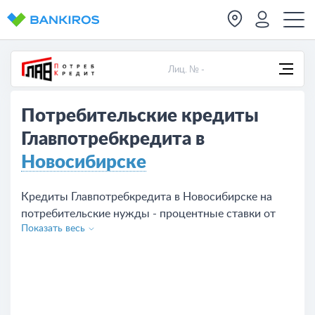
Лиц. № -
Потребительские кредиты
Главпотребкредита в
Новосибирске
Кредиты Главпотребкредита в Новосибирске на
потребительские нужды - процентные ставки от
Показать весь
0.01%, предложений на сегодня - 1. Чтобы взять
кредит оставьте заявку с сайта или обратитесь в
отделение банка.