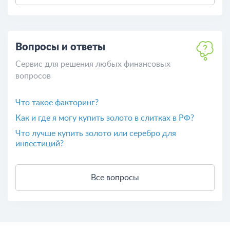
Льготы инвалидам в 2026 году: что положено по 1,
2 и 3 группе
Палаткин Василий Серафимович - председатель
правления Азиатско-Тихоокеанского банка
Льготы детям-инвалидам в 2026 году: полный
перечень для родителей
Все термины и понятия
Вопросы и ответы
Сервис для решения любых финансовых
вопросов
Что такое факторинг?