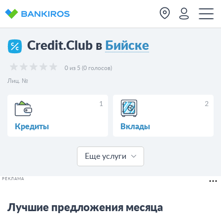
Credit.Club в
Бийске
0 из 5 (0 голосов)
Лиц. №
1
2
Кредиты
Вклады
Еще услуги
РЕКЛАМА