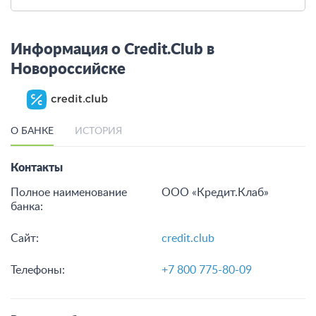
Одобрение в день
образование на выгодн
обращения!
условиях
от 200 тыс до 15 млн
от 1
от 12 до 240 мес.
от 1 до 180 мес.
Подать заявку
Подать заявку
Смотреть все кредиты
Информация о Credit.Club в
Новороссийске
О БАНКЕ
ИСТОРИЯ