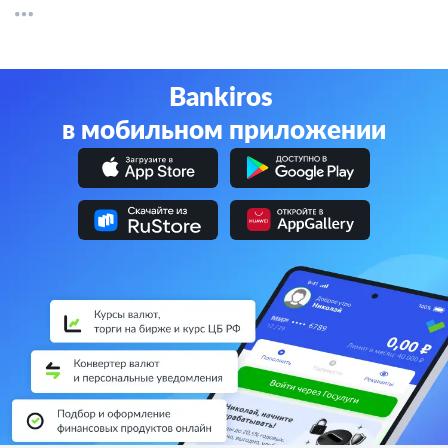
Другие банки
СберБанк
Альфа-Банк
Банк ВТБ
Газпромбанк
Т-Банк
Bankiros
в мобильном приложении