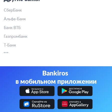
СберБанк
Альфа-Банк
Банк ВТБ
Газпромбанк
Т-Банк
Bankiros
в мобильном приложении