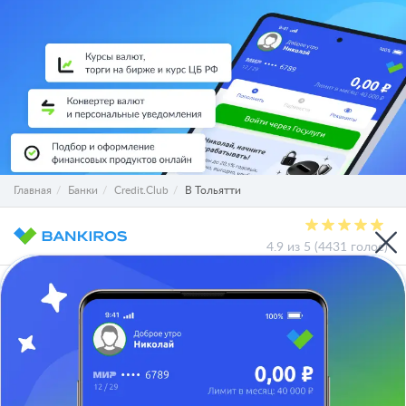
Главная
Банки
Credit.Club
В Тольятти
4.9 из 5 (4431 голос)
О проекте
СМИ о нас
Авторы и эксперты
Вакансии
Реклама на сайте
Отписаться
Юридическая информация
Персональные данные