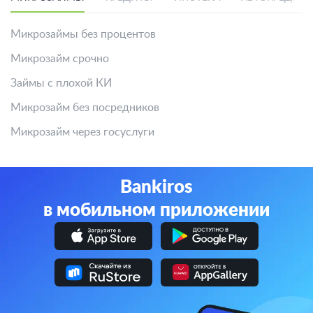
Микрозаймы без процентов
Микрозайм срочно
Займы с плохой КИ
Микрозайм без посредников
Микрозайм через госуслуги
Bankiros
в мобильном приложении