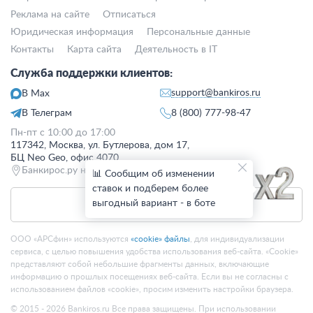
Реклама на сайте
Отписаться
Юридическая информация
Персональные данные
Контакты
Карта сайта
Деятельность в IT
Служба поддержки клиентов:
support@bankiros.ru
В Max
В Телеграм
8 (800) 777-98-47
Пн-пт с 10:00 до 17:00
117342, Москва, ул. Бутлерова, дом 17,
БЦ Neo Geo, офис 4070
Банкирос.ру на Яндекс.Картах
📊 Сообщим об изменении
ставок и подберем более
выгодный вариант - в боте
Отписаться
ООО «АРСфин» используются
«cookie» файлы
, для индивидуализации
сервиса, с целью повышения удобства использования веб-сайта. «Cookie»
представляют собой небольшие фрагменты данных, включающие
информацию о прошлых посещениях веб-сайта. Если вы не согласны с
использованием файлов «cookie», просим изменить настройки браузера.
© 2015 - 2026 Bankiros.ru Все права защищены. При использовании