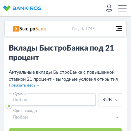
Лиц. № 1745
Вклады БыстроБанка под 21
процент
Актуальные вклады БыстроБанка с повышенной
ставкой 21 процент - выгодные условия открытия
Показать весь
счета для физических лиц. На нашем сайте можно
рассчитать доходность с помощью депозитного
Сумма
RUB
калькулятора и оставить онлайн-заявку для
моментального открытия вклада под 21%.
Срок вклада
Любой