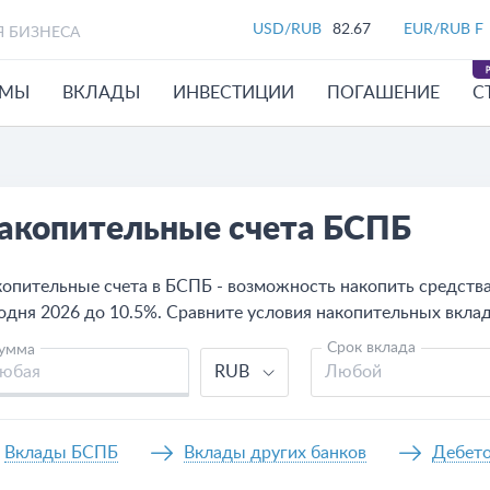
USD/RUB
82.67
EUR/RUB F
Я БИЗНЕСА
ЙМЫ
ВКЛАДЫ
ИНВЕСТИЦИИ
ПОГАШЕНИЕ
С
акопительные счета БСПБ
опительные счета в БСПБ - возможность накопить средств
одня 2026 до 10.5%. Сравните условия накопительных вклад
Срок вклада
умма
RUB
Любой
Вклады БСПБ
Вклады других банков
Дебет