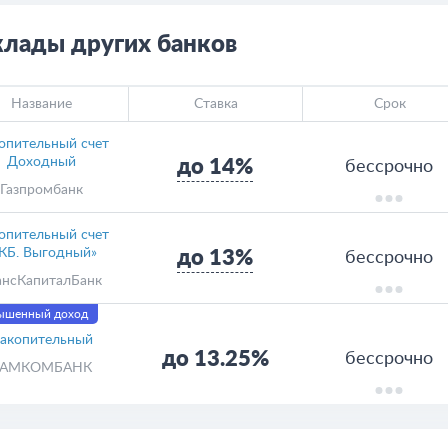
клады других банков
Название
Ставка
Срок
опительный счет
Доходный
до 14%
бессрочно
Газпромбанк
опительный счет
КБ. Выгодный»
до 13%
бессрочно
ансКапиталБанк
ышенный доход
акопительный
до 13.25%
бессрочно
КАМКОМБАНК