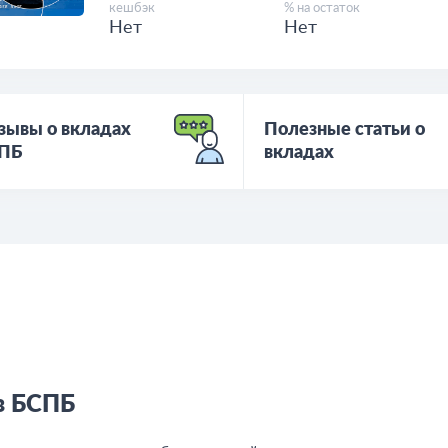
кешбэк
% на остаток
Нет
Нет
зывы о вкладах
Полезные статьи о
ПБ
вкладах
в БСПБ