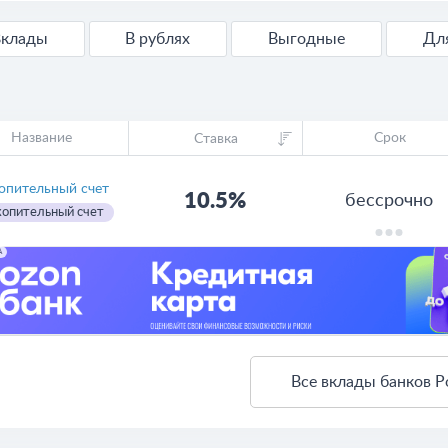
Вклады
В рублях
Выгодные
Д
Название
Срок
Ставка
опительный счет
10.5%
бессрочно
опительный счет
А
Все вклады банков Р