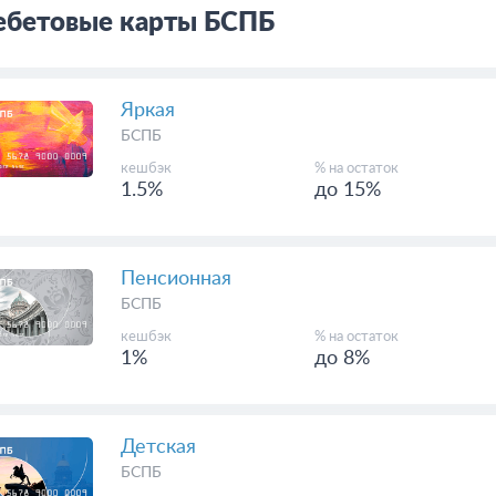
ебетовые карты БСПБ
Яркая
БСПБ
кешбэк
% на остаток
1.5%
до 15%
Пенсионная
БСПБ
кешбэк
% на остаток
1%
до 8%
Детская
БСПБ