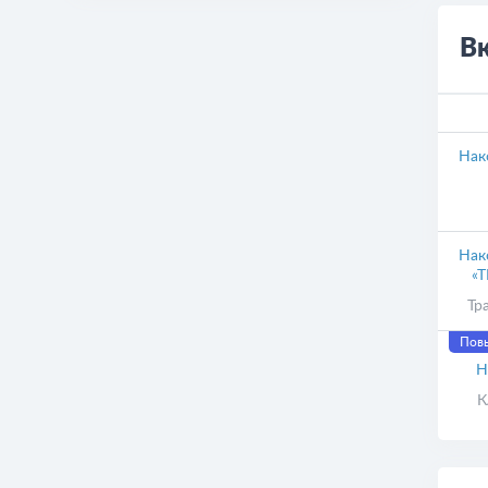
В
Нак
Нак
«Т
Тр
Пов
Н