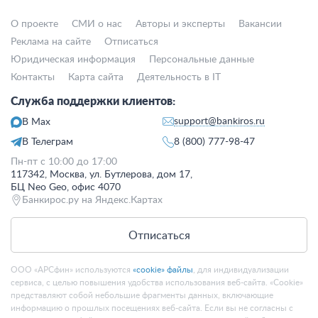
О проекте
СМИ о нас
Авторы и эксперты
Вакансии
Реклама на сайте
Отписаться
Юридическая информация
Персональные данные
Контакты
Карта сайта
Деятельность в IT
Служба поддержки клиентов:
support@bankiros.ru
В Max
В Телеграм
8 (800) 777-98-47
Пн-пт с 10:00 до 17:00
117342, Москва, ул. Бутлерова, дом 17,
БЦ Neo Geo, офис 4070
Банкирос.ру на Яндекс.Картах
Отписаться
ООО «АРСфин» используются
«cookie» файлы
, для индивидуализации
сервиса, с целью повышения удобства использования веб-сайта. «Cookie»
представляют собой небольшие фрагменты данных, включающие
информацию о прошлых посещениях веб-сайта. Если вы не согласны с