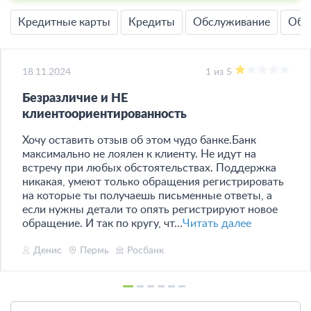
Кредитные карты
Кредиты
Обслуживание
Обм
18.11.2024
1 из 5
Безразличие и НЕ
клиентоориентированность
Хочу оставить отзыв об этом чудо банке.Банк
максимально не лоялен к клиенту. Не идут на
встречу при любых обстоятельствах. Поддержка
никакая, умеют только обращения регистрировать
на которые ты получаешь письменные ответы, а
если нужны детали то опять регистрируют новое
обращение. И так по кругу, чт...
Читать далее
Денис
Пермь
Росбанк