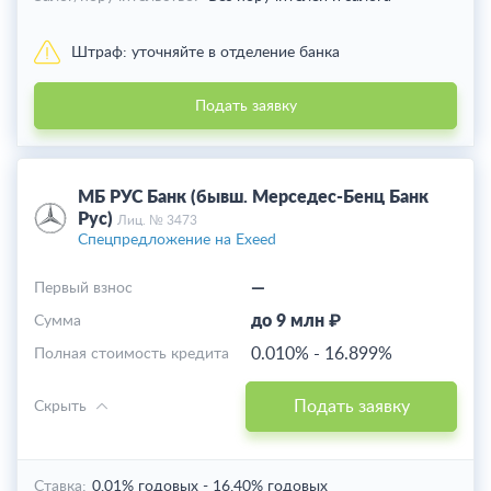
Штраф:
уточняйте в отделение банка
Подать заявку
МБ РУС Банк (бывш. Мерседес-Бенц Банк
Рус)
Лиц. № 3473
Спецпредложение на Exeed
—
Первый взнос
до 9 млн ₽
Cумма
0.010%
-
16.899%
Полная стоимость кредита
Подать заявку
Скрыть
Ставка:
0.01% годовых
-
16.40% годовых