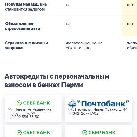
Покупаемая машина
да
нет
становится залогом
Обязательное
да
нет
страхование авто
Страхование жизни и
желательно, но не
жела
здоровья
обязательно
обяз
Автокредиты с первоначальным
взносом в банках Перми
г. Пермь, ул. Академика
г. Пермь, ул. Ивана Франко, д. 44
Веденеева, 51
(342) 267-47-02
8 800 555-55-50