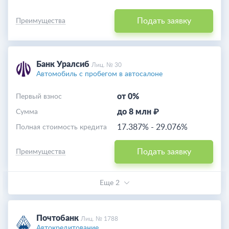
Подать заявку
Преимущества
Банк Уралсиб
Лиц. № 30
Автомобиль с пробегом в автосалоне
от 0%
Первый взнос
до 8 млн ₽
Cумма
17.387%
-
29.076%
Полная стоимость кредита
Подать заявку
Преимущества
Еще 2
Почтобанк
Лиц. № 1788
Автокредитование