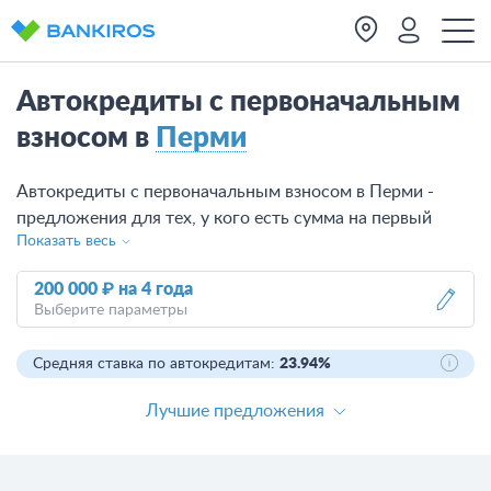
Автокредиты с первоначальным
взносом в
Перми
Автокредиты с первоначальным взносом в Перми -
предложения для тех, у кого есть сумма на первый
Показать весь
взнос. Посмотрите 13 программ от 10 банков Перми,
предлагающих кредиты со взносом, сравните условия и
200 000 ₽
на
4 года
оставьте заявку на подходящий вариант.
Выберите параметры
Средняя ставка по автокредитам:
23.94%
Лучшие предложения