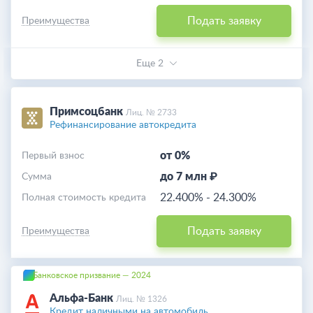
Подать заявку
Преимущества
Еще 2
Примсоцбанк
Лиц. № 2733
Рефинансирование автокредита
от 0%
Первый взнос
до 7 млн ₽
Cумма
22.400%
-
24.300%
Полная стоимость кредита
Подать заявку
Преимущества
Банковское призвание — 2024
Альфа-Банк
Лиц. № 1326
Кредит наличными на автомобиль