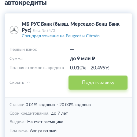
автокредиты
МБ РУС Банк (бывш. Мерседес-Бенц Банк
Рус)
Лиц. № 3473
Спецпредложение на Peugeot и Citroёn
—
Первый взнос
до 9 млн ₽
Cумма
0.010%
-
20.499%
Полная стоимость кредита
Подать заявку
Скрыть
Ставка:
0.01% годовых
-
20.00% годовых
Срок кредитования:
до 7 лет
Выдача:
На счет заемщика
Платежи:
Аннуитетный