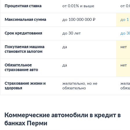
Процентная ставка
от 0.01% и выше
от 0
Максимальная сумма
до 100 000 000 ₽
до 1
Срок кредитования
до 30 лет
до 3
Покупаемая машина
да
нет
становится залогом
Обязательное
да
нет
страхование авто
Страхование жизни и
желательно, но не
жела
здоровья
обязательно
обяз
Коммерческие автомобили в кредит в
банках Перми