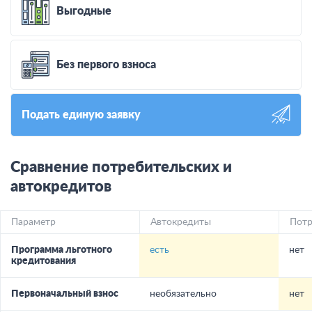
Выгодные
Без первого взноса
Подать единую заявку
Сравнение потребительских и
автокредитов
Параметр
Автокредиты
Потр
Программа льготного
есть
нет
кредитования
Первоначальный взнос
необязательно
нет