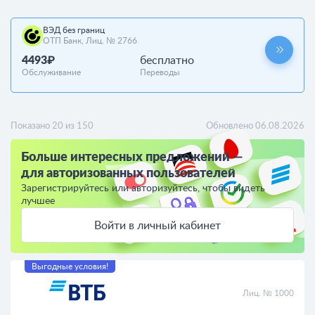
ВЭД без границ
ОТП Банк, Лиц. № 2766
4493₽
бесплатно
Обслуживание
Переводы
Показано 20 из 150
Обновлено 06.08.2026
Больше интересных предложений —
для авторизованных пользователей
Зарегистрируйтесь или авторизуйтесь, чтобы видеть
лучшее
Войти в личный кабинет
Выгодные условия!
Лиц. № 1000