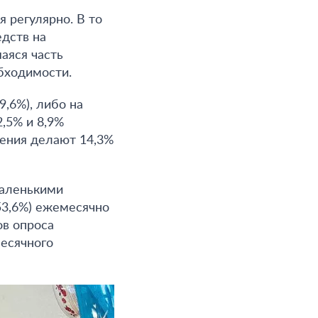
я регулярно. В то
едств на
аяся часть
бходимости.
9,6%), либо на
2,5% и 8,9%
жения делают 14,3%
маленькими
53,6%) ежемесячно
ов опроса
месячного