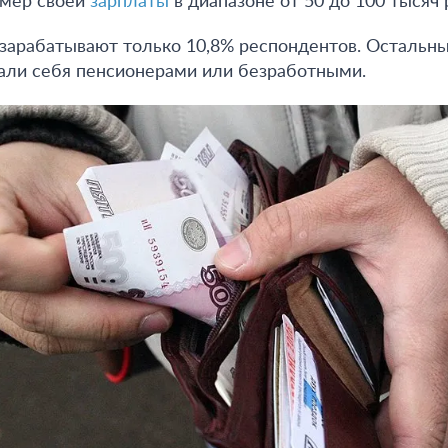
азмер своей
зарплаты
в диапазоне от 50 до 100 тысяч 
зарабатывают только 10,8% респондентов. Остальны
али себя пенсионерами или безработными.