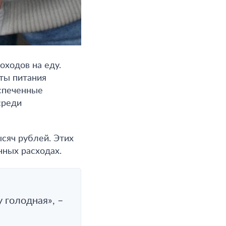
оходов на еду.
кты питания
еспеченные
среди
ысяч рублей. Этих
нных расходах.
 голодная», –