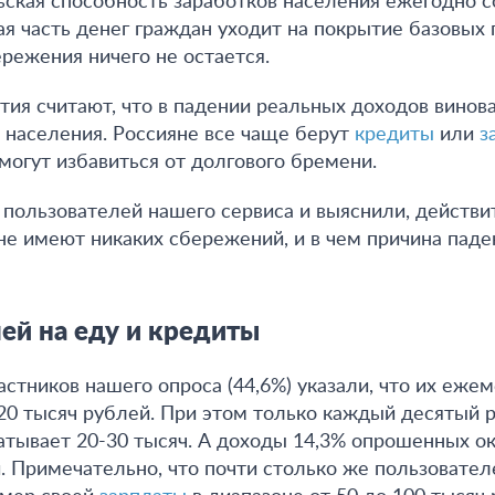
льская способность заработков населения ежегодно с
ая часть денег граждан уходит на покрытие базовых 
ережения ничего не остается.
ия считают, что в падении реальных доходов винов
 населения. Россияне все чаще берут
кредиты
или
з
 могут избавиться от долгового бремени.
пользователей нашего сервиса и выяснили, действи
не имеют никаких сбережений, и в чем причина паде
ей на еду и кредиты
астников нашего опроса (44,6%) указали, что их еже
20 тысяч рублей. При этом только каждый десятый р
батывает 20-30 тысяч. А доходы 14,3% опрошенных ок
. Примечательно, что почти столько же пользовател