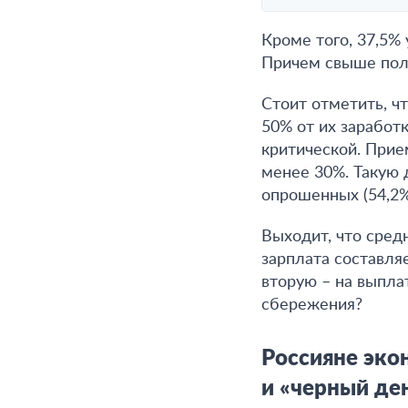
Кроме того, 37,5%
Причем свыше поло
Стоит отметить, ч
50% от их заработ
критической. При
менее 30%. Такую 
опрошенных (54,2%
Выходит, что сред
зарплата составляе
вторую – на выпла
сбережения?
Россияне экон
и «черный де