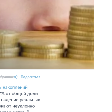
збранное
Поделиться
ь накоплений
,7% от общей доли
т падение реальных
олжают неуклонно