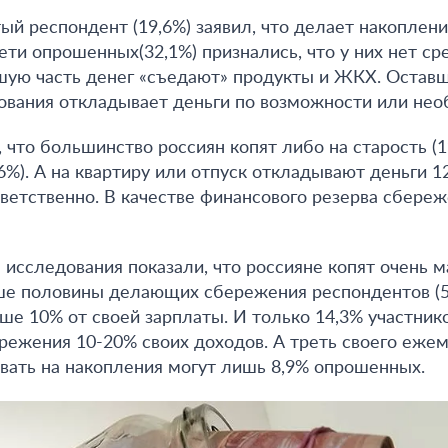
ый респондент (19,6%) заявил, что делает накоплени
ети опрошенных(32,1%) признались, что у них нет ср
ую часть денег «съедают» продукты и ЖКХ. Оставш
ования откладывает деньги по возможности или нео
 что большинство россиян копят либо на старость (1
6%). А на квартиру или отпуск откладывают деньги 1
ветственно. В качестве финансового резерва сбере
 исследования показали, что россияне копят очень 
ыше половины делающих сбережения респондентов (
е 10% от своей зарплаты. И только 14,3% участник
режения 10-20% своих доходов. А треть своего еже
вать на накопления могут лишь 8,9% опрошенных.