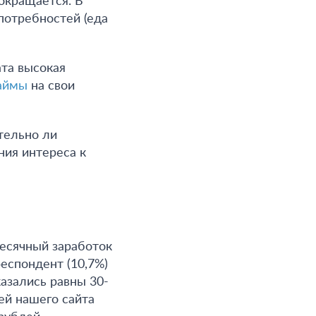
окращается. В
потребностей (еда
ата высокая
аймы
на свои
тельно ли
ния интереса к
месячный заработок
еспондент (10,7%)
азались равны 30-
ей нашего сайта