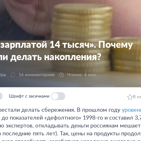
 зарплатой 14 тысяч». Почему
ли делать накопления?
тра
16 комментариев
Чтение: 4 мин.
Шрифт с засечками
В и
рестали делать сбережения. В прошлом году
уровен
до показателей «дефолтного» 1998-го и составил 3
ю экспертов, откладывать деньги россиянам мешае
за последние пять лет). Так, цены на продукты прод