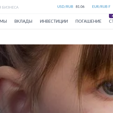
USD/RUB
81.06
EUR/RUB F
Я БИЗНЕСА
ЙМЫ
ВКЛАДЫ
ИНВЕСТИЦИИ
ПОГАШЕНИЕ
С