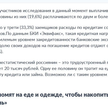
 участников исследования в данный момент выплачив
вины из них (19,6%) расплачиваются по двум и боле
то у трети (33,3%) заемщиков расходы по кредитам 
ков.По данным БКИ «Эквифакс», такая кредитная нагр
емлемым уровнем закредитованности банковские эк
долю своих доходов на погашение кредитов отдают
).
нестатистический россиянин – это трудоустроенный 
т 20 тысяч рублей. Одну ее половину он тратит на е
ту кредита или займа. Возможно ли с таким уровнем
омят на еде и одежде, чтобы накопить
нь»