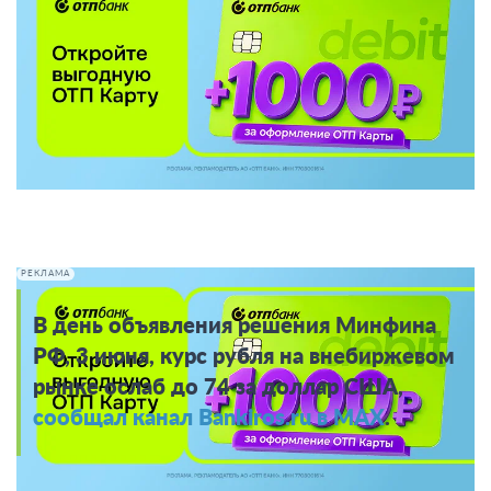
РЕКЛАМА
В день объявления решения Минфина
РФ, 3 июня, курс рубля на внебиржевом
рынке ослаб до 74 за доллар США,
сообщал канал Bankiros.ru в MAX
.
В то же время ЦБ РФ
установил
официальный