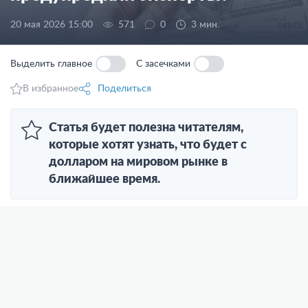
20 мая 2026 15:00
571
0
3 мин.
Выделить главное
С засечками
В избранное
Поделиться
Статья будет полезна читателям,
которые хотят узнать, что будет с
долларом на мировом рынке в
ближайшее время.
Американская валюта то укрепляется, то
снижается на глобальном рынке. Такие
Спасибо за вашу бдительность!
Спасибо за обращение!
валютные скачки – результат политики
президента США Дональда Трампа, который
ради своей цели постепенно ослабляет