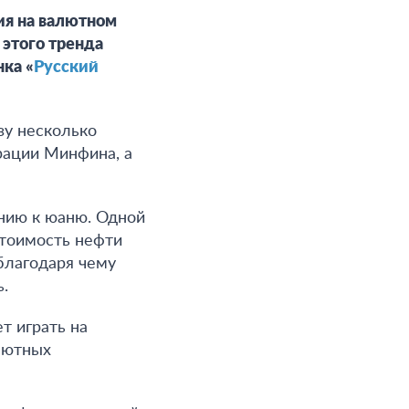
ия на валютном
этого тренда
ка «
Русский
зу несколько
рации Минфина, а
нию к юаню. Одной
стоимость нефти
благодаря чему
.
т играть на
лютных