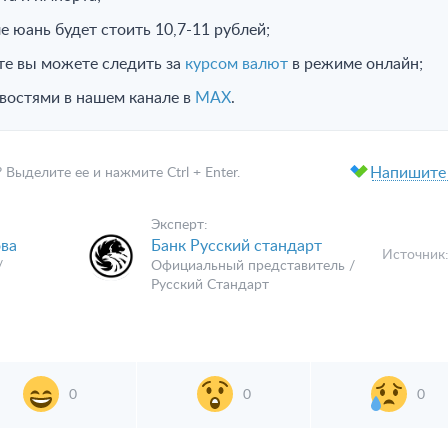
е юань будет стоить 10,7-11 рублей;
те вы можете следить за
курсом валют
в режиме онлайн;
овостями в нашем канале в
MAX
.
Напишите
ыделите ее и нажмите Ctrl + Enter.
Эксперт:
ва
Банк Русский стандарт
Источник
/
Официальный представитель /
Русский Стандарт
0
0
0