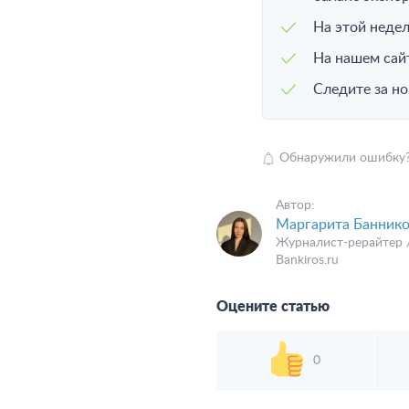
На этой недел
На нашем сай
Следите за н
Обнаружили ошибку? В
Автор:
Маргарита Баннико
Журналист-рерайтер 
Bankiros.ru
Оцените статью
0