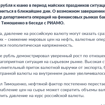
рубля к юаню в период майских праздников ситуац
ниться в ближайшие дни. О возможном завершении 
р департамента операций на финансовых рынках бан
 Тимошенко в беседе с РИАМО.
а,
давление на российскую валюту могут оказать сра
их – снижение мировых цен на нефть, валютные опе
яся геополитическая напряженность
.
е рубль демонстрировал уверенный рост по отноше
лагоприятная ситуация на сырьевом рынке. Высокая 
лнительный приток валютной выручки от экспорта, 
транной валюты на внутреннем рынке увеличивалось
ил Тимошенко,
нефтяной фактор постепенно перестае
слабление цен на сырье может сократить объемы ва
лить давление на курс российской валюты
.