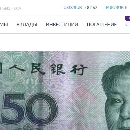
USD/RUB
82.67
EUR/RUB F
Я БИЗНЕСА
ЙМЫ
ВКЛАДЫ
ИНВЕСТИЦИИ
ПОГАШЕНИЕ
С