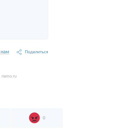
 нам
Поделиться
:
riamo.ru
0