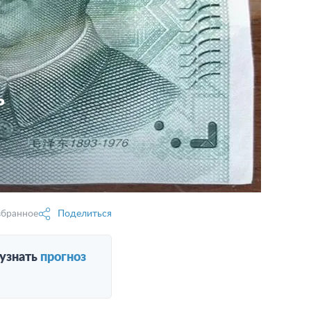
ь
збранное
Поделиться
 узнать
прогноз