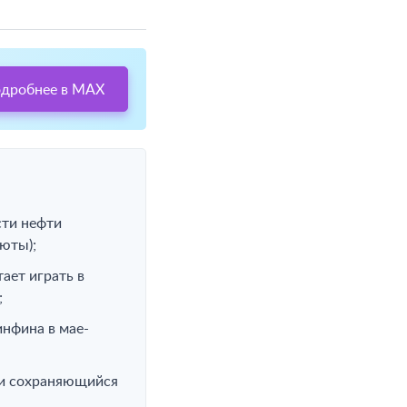
одробнее в MAX
сти нефти
юты);
ает играть в
;
нфина в мае-
 и сохраняющийся