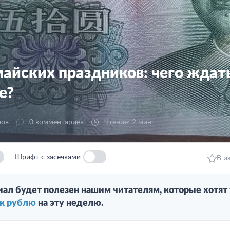
майских праздников: чего ждат
е?
ров
0 комментариев
Чтение: 2 мин.
Шрифт с засечками
В и
иал будет полезен нашим читателям, которые хотят
 к рублю
на эту неделю.