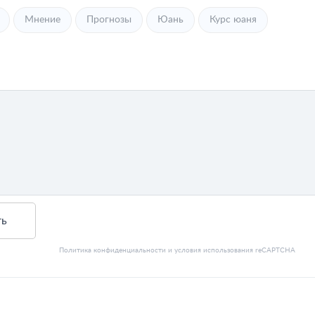
Мнение
Прогнозы
Юань
Курс юаня
ть
Политика конфиденциальности
и
условия использования
reCAPTCHA