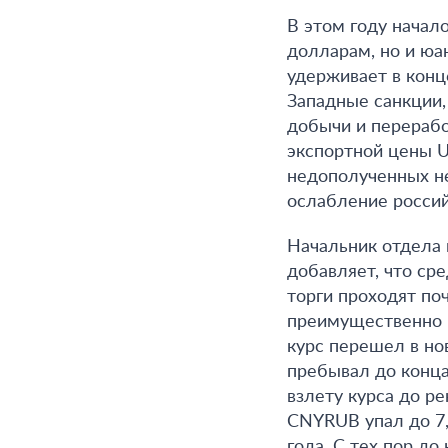
В этом году начал
долларам, но и юа
удерживает в конц
Западные санкции,
добычи и перерабо
экспортной цены U
недополученных не
ослабление росси
Начальник отдела
добавляет, что сре
торги проходят по
преимущественно к
курс перешел в но
пребывал до конца
взлету курса до ре
CNYRUB упал до 7,
года. С тех пор до