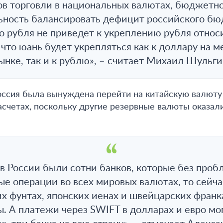
ов торговли в национальных валютах, бюджетно
ьность балансировать дефицит российского бюд
о рубля не приведет к укреплению рубля относ
что юань будет укрепляться как к доллару на
ынке, так и к рублю», – считает Михаил Шульги
ссия была вынуждена перейти на китайскую валюту
счетах, поскольку другие резервные валюты оказал
в России были сотни банков, которые без про
е операции во всех мировых валютах, то сейча
х фунтах, японских иенах и швейцарских фран
. А платежи через SWIFT в долларах и евро мог