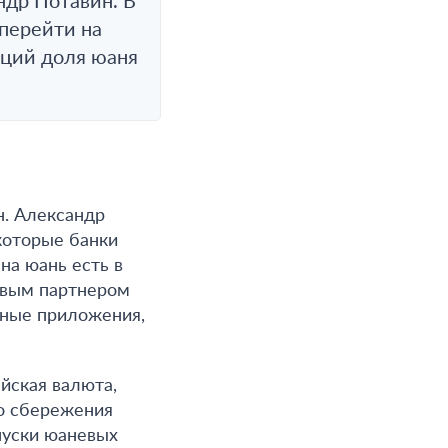
ндр Потавин. В
перейти на
кций доля юаня
н. Александр
которые банки
на юань есть в
овым партнером
ьные приложения,
айская валюта,
го сбережения
пуски юаневых