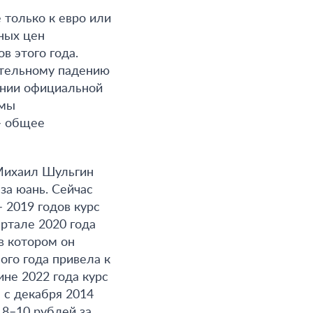
 только к евро или
яных цен
в этого года.
чительному падению
ении официальной
емы
– общее
Михаил Шульгин
за юань. Сейчас
 2019 годов курс
артале 2020 года
в котором он
ого года привела к
ине 2022 года курс
 с декабря 2014
 8–10 рублей за