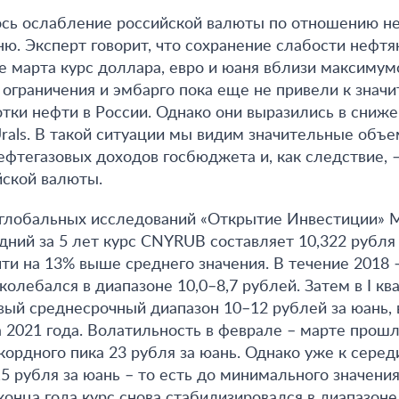
ось ослабление российской валюты по отношению не
ню. Эксперт говорит, что сохранение слабости нефт
е марта курс доллара, евро и юаня вблизи максимумо
 ограничения и эмбарго пока еще не привели к зна
тки нефти в России. Однако они выразились в сниж
rals. В такой ситуации мы видим значительные объ
фтегазовых доходов госбюджета и, как следствие, 
йской валюты.
 глобальных исследований «Открытие Инвестиции» 
дний за 5 лет курс CNYRUB составляет 10,322 рубля 
чти на 13% выше среднего значения. В течение 2018 –
олебался в диапазоне 10,0–8,7 рублей. Затем в I кв
вый среднесрочный диапазон 10–12 рублей за юань, 
 2021 года. Волатильность в феврале – марте прошл
кордного пика 23 рубля за юань. Однако уже к серед
5 рубля за юань – то есть до минимального значения
 конца года курс снова стабилизировался в диапазоне