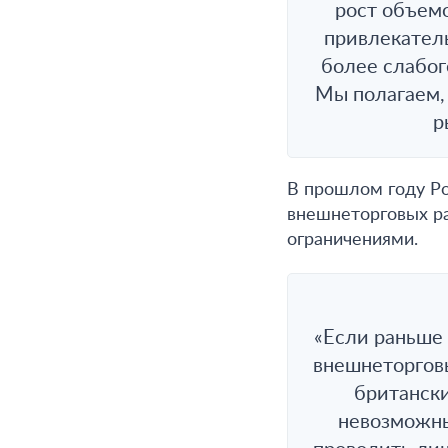
рост объем
привлекател
более слабог
Мы полагаем, 
р
В прошлом году Ро
внешнеторговых ра
ограничениями.
«Если раньше 
внешнеторговы
британски
невозможны