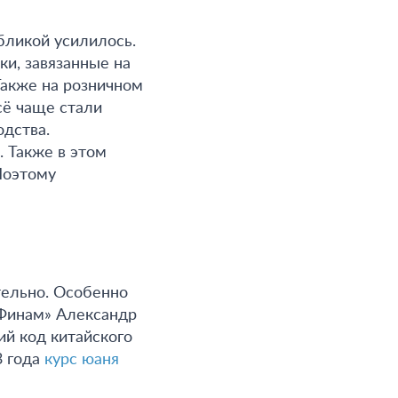
бликой усилилось.
ки, завязанные на
Также на розничном
сё чаще стали
одства.
. Также в этом
Поэтому
тельно. Особенно
«Финам» Александр
ий код китайского
3 года
курс юаня