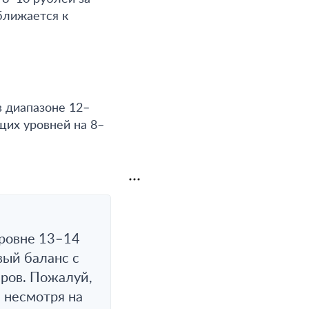
ближается к
 диапазоне 12–
щих уровней на 8–
уровне 13–14
вый баланс с
аров. Пожалуй,
 несмотря на