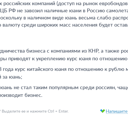
 российских компаний (доступ на рынок евробондов 
Б РФ не завозил наличные юани в Россию самолета
Поскольку в наличном виде юань весьма слабо распро
ю валюту среди широких масс населения будет остав
дничества бизнеса с компаниями из КНР, а также ро
ары приводят к укреплению курс юаня по отношению
3 года курс китайского юаня по отношению к рублю 
 за юань;
 юань не стал таким популярным среди россиян, чаще
роизводит бизнес.
Напишите
ыделите ее и нажмите Ctrl + Enter.