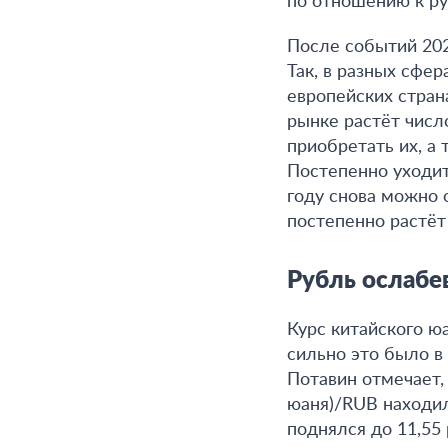
по отношению к р
После событий 202
Так, в разных сфе
европейских стран
рынке растёт числ
приобретать их, а
Постепенно уходит 
году снова можно 
постепенно растёт 
Рубль ослабе
Курс китайского ю
сильно это было в
Потавин отмечает,
юаня)/RUB находил
поднялся до 11,55 