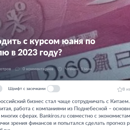
одить с курсом юаня по
ю в 2023 году?
мотров
0 комментариев
Чтение: 1 мин.
Шрифт с засечками
В и
российский бизнес стал чаще сотрудничать с Китаем
Китая, работа с компаниями из Поднебесной – основ
 многих сферах. Bankiros.ru совместно с экономиста
очки зрения финансов и попытался сделать прогноз р