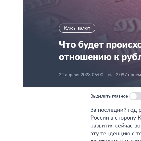
Курсы валют
Что будет происх
отношению к рубл
24 апреля 2023 06:00
2,097 прос
Выделить главное
За последний год 
России в сторону 
развития сейчас во
эту тенденцию с т