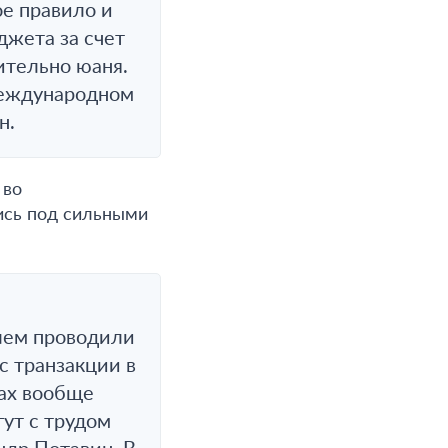
е правило и
жета за счет
ительно юаня.
 международном
н.
 во
ись под сильными
блем проводили
с транзакции в
ках вообще
ут с трудом