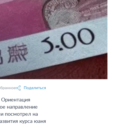
збранное
Поделиться
. Ориентация
ное направление
ми посмотрел на
азвития курса юаня