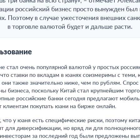
ь три банка на всю страну», – отмечает Алекса
уации российский бизнес просто вынужден был 
ях. Поэтому в случае ужесточения внешних сан
в торговле валютой будет и дальше расти.
ьзование
не стал очень популярной валютой у простых россия
 что ставки по вкладам в юанях соизмеримы с теми, 
 они также значительно ниже, чем по рублям. Спрос 
ны бизнеса, поскольку Китай стал крупнейшим торг
упные российские банки сегодня предлагают мобил
 клиентам покупать юани на бирже онлайн.
, что у юаня есть специфические риски, поэтому кит
т для диверсификации, но вряд ли для полноценно
 инвесторам за последний год были предложены вы