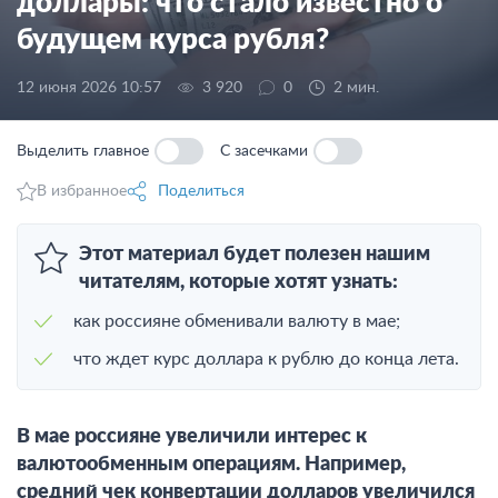
доллары: что стало известно о
будущем курса рубля?
12 июня 2026 10:57
3 920
0
2 мин.
Выделить главное
С засечками
В избранное
Поделиться
Этот материал будет полезен нашим
читателям, которые хотят узнать:
как россияне обменивали валюту в мае;
что ждет курс доллара к рублю до конца лета.
В мае россияне увеличили интерес к
валютообменным операциям. Например,
средний чек конвертации долларов увеличился