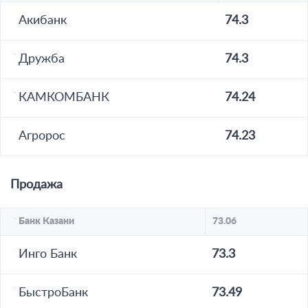
Акибанк
74.3
Дружба
74.3
КАМКОМБАНК
74.24
Агророс
74.23
Продажа
Банк Казани
73.06
Инго Банк
73.3
БыстроБанк
73.49