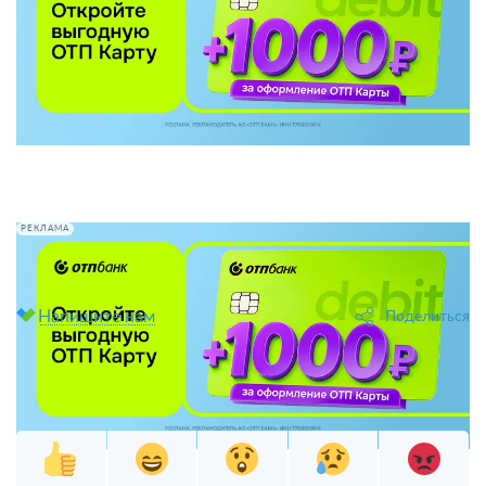
РЕКЛАМА
Обнаружили ошибку? Пожалуйста, выделите участок
текста.
Напишите нам
Поделиться
Источник:
Bankiros.ru
Оцените статью