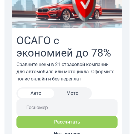
Т-Страхование
Росгосстрах
ВСК
СОГАЗ
РЕСО-Гарантия
Ингосстрах
МАКС
Ренессанс Страхование
Согласие