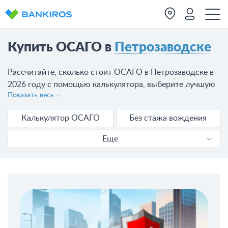
Купить ОСАГО в
Петрозаводске
Рассчитайте, сколько стоит ОСАГО в Петрозаводске в
2026 году с помощью калькулятора, выберите лучшую
Показать весь
страховую компанию и оформите страховку на
автомобиль онлайн за несколько минут.
Калькулятор ОСАГО
Без стажа вождения
Еще
Продлить ОСАГО
Без ограничений
АльфаСтрахование