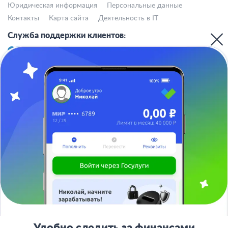
Юридическая информация
Персональные данные
Контакты
Карта сайта
Деятельность в IT
Служба поддержки клиентов:
support@bankiros.ru
В Max
В Телеграм
8 (800) 777-98-47
Пн-пт с 10:00 до 17:00
117342, Москва, ул. Бутлерова, дом 17,
БЦ Neo Geo, офис 4070
Банкирос.ру на Яндекс.Картах
Отписаться
ООО «АРСфин» используются
«cookie» файлы
, для индивидуализации
сервиса, с целью повышения удобства использования веб-сайта. «Cookie»
представляют собой небольшие фрагменты данных, включающие
информацию о прошлых посещениях веб-сайта. Если вы не согласны с
использованием файлов «cookie», просим изменить настройки браузера.
© 2015 - 2026 Bankiros.ru Все права защищены. При использовании
материалов гиперссылка на bankiros.ru обязательна. Содержание сайта не
является рекомендацией или офертой и носит информационно-