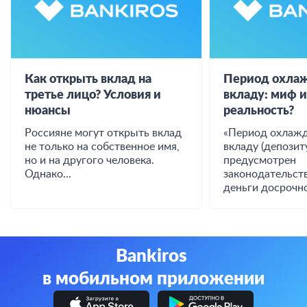
Как открыть вклад на
Период охлаж
третье лицо? Условия и
вкладу: миф 
нюансы
реальность?
Россияне могут открыть вклад
«Период охлажд
не только на собственное имя,
вкладу (депозиту
но и на другого человека.
предусмотрен
Однако...
законодательст
деньги досрочно
Bankiros
в мобильном приложении