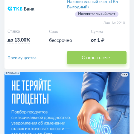
Накопительный счет «ТКБ.
Выгодный»
Накопительный счет
Лиц. № 2210
Ставка
Срок
Сумма
до 13.00%
бессрочно
от 1 ₽
Открыть счет
Преимущества
РЕКЛАМА