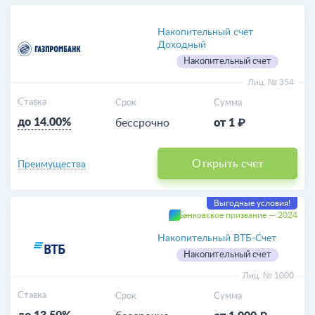
Выгодные
Накопительный счет
Доходный
Накопительный счет
Для пенсионеров
Лиц. № 354
Пополняемые
Ставка
Срок
Сумма
до 14.00%
бессрочно
от 1 ₽
Калькулятор
Открыть счет
Преимущества
Выгодные условия!
Банковское призвание — 2024
Накопительный ВТБ-Счет
Накопительный счет
Лиц. № 1000
Ставка
Срок
Сумма