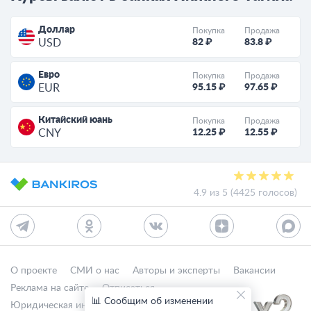
Доллар
Покупка
Продажа
82 ₽
83.8 ₽
USD
Евро
Покупка
Продажа
95.15 ₽
97.65 ₽
EUR
Китайский юань
Покупка
Продажа
12.25 ₽
12.55 ₽
CNY
4.9 из 5 (4425 голосов)
О проекте
СМИ о нас
Авторы и эксперты
Вакансии
Реклама на сайте
Отписаться
📊 Сообщим об изменении
Юридическая информация
Персональные данные