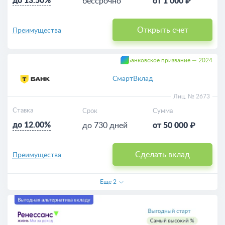
до 13.50%
бессрочно
от 1 000 ₽
Открыть счет
Преимущества
Банковское призвание — 2024
СмартВклад
Лиц. № 2673
Ставка
Срок
Сумма
до 12.00%
до 730 дней
от 50 000 ₽
Сделать вклад
Преимущества
Еще
2