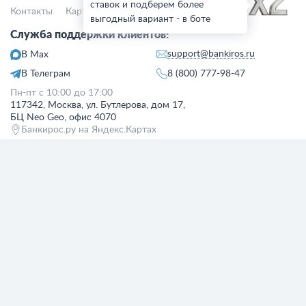
ставок и подберем более
Контакты
Карта сайта
Деятельность в IT
выгодный вариант - в боте
Служба поддержки клиентов:
support@bankiros.ru
В Max
В Телеграм
8 (800) 777-98-47
Пн-пт с 10:00 до 17:00
117342, Москва, ул. Бутлерова, дом 17,
БЦ Neo Geo, офис 4070
Банкирос.ру на Яндекс.Картах
Отписаться
ООО «АРСфин» используются
«cookie» файлы
, для индивидуализации
сервиса, с целью повышения удобства использования веб-сайта. «Cookie»
представляют собой небольшие фрагменты данных, включающие
информацию о прошлых посещениях веб-сайта. Если вы не согласны с
использованием файлов «cookie», просим изменить настройки браузера.
© 2015 - 2026 Bankiros.ru Все права защищены. При использовании
материалов гиперссылка на bankiros.ru обязательна. Содержание сайта не
является рекомендацией или офертой и носит информационно-
справочный характер.