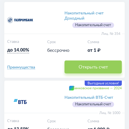
Выгодные
Накопительный счет
Доходный
Накопительный счет
Для пенсионеров
Лиц. № 354
Пополняемые
Ставка
Срок
Сумма
до 14.00%
бессрочно
от 1 ₽
Калькулятор
Открыть счет
Преимущества
Выгодные условия!
Банковское призвание — 2024
Накопительный ВТБ-Счет
Накопительный счет
Лиц. № 1000
Ставка
Срок
Сумма