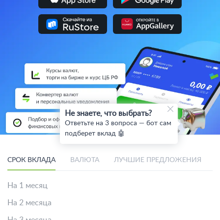
Не знаете, что выбрать?
Ответьте на 3 вопроса — бот сам
подберет вклад 🤖
СРОК ВКЛАДА
ВАЛЮТА
ЛУЧШИЕ ПРЕДЛОЖЕНИЯ
На 1 месяц
На 2 месяца