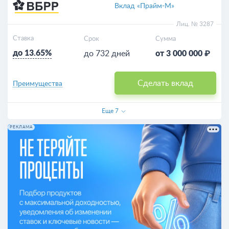
Вклад «Прайм-М»
Лиц. № 3287
Ставка
Срок
Сумма
до 13.65%
до 732 дней
от 3 000 000 ₽
Сделать вклад
Преимущества
Еще
7
РЕКЛАМА