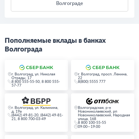
Волгограде
Пополняемые вклады в банках
Волгограда
г. Волгоград, ул. Николая
г. Волгоград, просп. Ленина,
Отрады, 17
22
8 800 555-55-50, 8 800 555-
8(800) 5555 777
57-77
г. Волгоград, ул. Калинина,
Волгоградская, р-н
д. 19а
Новониколаевский, рп
(8442) 49-81-20, (8442) 49-81-
Новониколаевский, Народная
21, 8 800 700-03-49
улица, 168
8 800 100-55-55
09:00—19:00