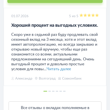
01.07.2026
5 из 5
Хороший процент на выгодных условиях.
Скоро уже в седьмой раз буду продлевать свой
сезонный вклад на 3 месяца, хотя и этот вклад
имеет автопролонгацию, но всегда закрываю и
открываю новый вручную, чтобы еще раз
ознакомится со всеми, актуальными
предложениями на сегодняшний день. Очень
выгодный процент и довольно простые
условия для повы...
Читать далее
Александр
Волгоград
Совкомбанк
Все отзывы о вкладах пополняемые в