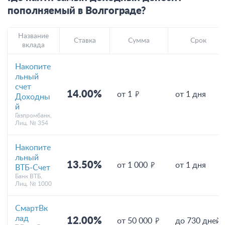
пополняемый в Волгограде?
Название
Ставка
Сумма
Срок
вклада
Накопите
льный
счет
14.00%
от 1
от 1 дня
Доходны
й
Газпромбанк,
Лиц. № 354
Накопите
льный
13.50%
от 1 000
от 1 дня
ВТБ-Счет
Банк ВТБ,
Лиц. № 1000
СмартВк
лад
12.00%
от 50 000
до 730 дней