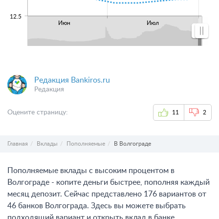
12.5
Июн
Июл
Редакция Bankiros.ru
Редакция
Оцените страницу:
11
2
Главная
Вклады
Пополняемые
В Волгограде
Пополняемые вклады с высоким процентом в
Волгограде - копите деньги быстрее, пополняя каждый
месяц депозит. Сейчас представлено 176 вариантов от
46 банков Волгограда. Здесь вы можете выбрать
подходящий вариант и открыть вклад в банке