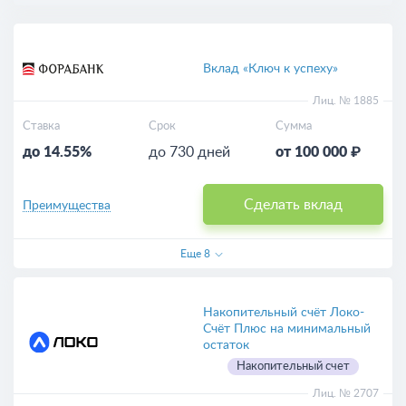
Вклад «Ключ к успеху»
Лиц. № 1885
Ставка
Срок
Сумма
до 14.55%
до 730 дней
от 100 000 ₽
Сделать вклад
Преимущества
Еще
8
Накопительный счёт Локо-
Счёт Плюс на минимальный
остаток
Накопительный счет
Лиц. № 2707