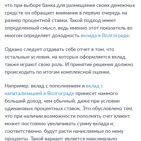
что при выборе банка для размещения своих денежных
средств он обращает внимание в первую очередь на
размер процентной ставки. Такой подход имеет
определенный смысл, ведь именно этот показатель во
многом определяет доходность
вклада в Волгограде
.
Однако следует отдавать себе отчет в том, что
остальные условия, на которых оформляется вклад,
также играют свою роль. И принятие решения должно
происходить по итогам комплексной оценки.
Например, вклад с пополнением и
вклад с
капитализацией в Волгограде
принесет намного
больший доход, чем обычный, даже при условии
одинаковых процентных ставок. Это обусловлено тем,
что при наличии возможности пополнять счет клиент
может постоянно увеличивать сумму вклада и,
соответственно, будут расти начисляемые по нему
проценты. Такой вариант является максимально