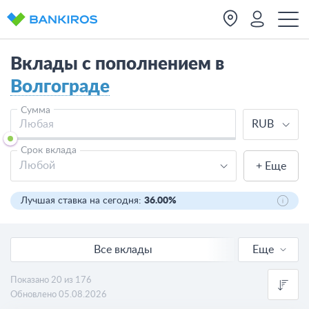
Вклады с пополнением в
Волгограде
Сумма
RUB
Срок вклада
Любой
+ Еще
Лучшая ставка на сегодня:
36.00%
Все вклады
Еще
Онлайн вклады
Показано 20 из 176
Обновлено 05.08.2026
В валюте