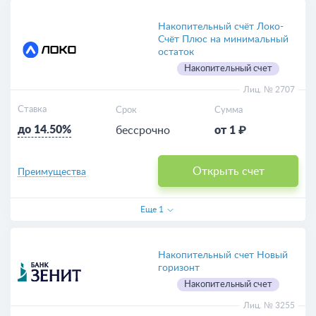
Накопительный счёт Локо-
Счёт Плюс на минимальный
остаток
Накопительный счет
Лиц. № 2707
Ставка
Срок
Сумма
до 14.50%
бессрочно
от 1 ₽
Открыть счет
Преимущества
Еще
1
Накопительный счет Новый
горизонт
Накопительный счет
Лиц. № 3255