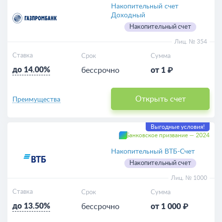
Выгодные
Накопительный счет
Доходный
Накопительный счет
Для пенсионеров
Лиц. № 354
Пополняемые
Ставка
Срок
Сумма
до 14.00%
бессрочно
от 1 ₽
Калькулятор
Открыть счет
Преимущества
Выгодные условия!
Банковское призвание — 2024
Накопительный ВТБ-Счет
Накопительный счет
Лиц. № 1000
Ставка
Срок
Сумма
до 13.50%
бессрочно
от 1 000 ₽