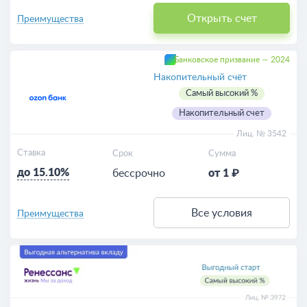
Открыть счет
Преимущества
Банковское призвание — 2024
Накопительный счёт
Самый высокий %
Накопительный счет
Лиц. № 3542
Ставка
Срок
Сумма
до 15.10%
бессрочно
от 1 ₽
Все условия
Преимущества