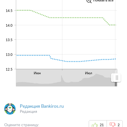
Показать все
14.5
14.0
13.5
13.0
12.5
Июн
Июл
Редакция Bankiros.ru
Редакция
Оцените страницу:
21
2