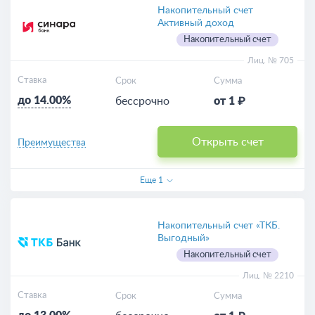
Накопительный счет
Активный доход
Накопительный счет
Лиц. № 705
Ставка
Срок
Сумма
до 14.00%
бессрочно
от 1 ₽
Открыть счет
Преимущества
Еще
1
Накопительный счет «ТКБ.
Выгодный»
Накопительный счет
Лиц. № 2210
Ставка
Срок
Сумма