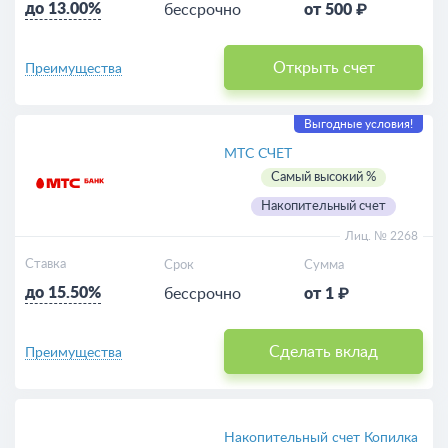
до 13.00%
бессрочно
от 500 ₽
Открыть счет
Преимущества
Выгодные условия!
МТС СЧЕТ
Самый высокий %
Накопительный счет
Лиц. № 2268
Ставка
Срок
Сумма
до 15.50%
бессрочно
от 1 ₽
Сделать вклад
Преимущества
Накопительный счет Копилка