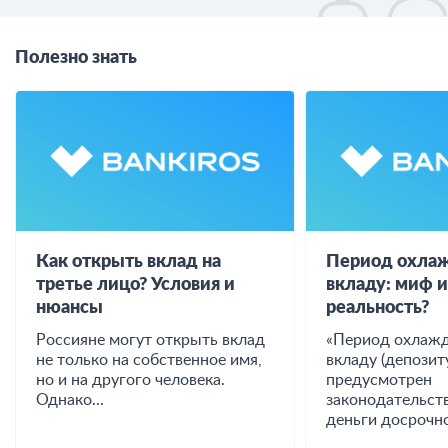
Полезно знать
Как открыть вклад на
Период охлаж
третье лицо? Условия и
вкладу: миф 
нюансы
реальность?
Россияне могут открыть вклад
«Период охлажд
не только на собственное имя,
вкладу (депозиту
но и на другого человека.
предусмотрен
Однако...
законодательст
деньги досрочно