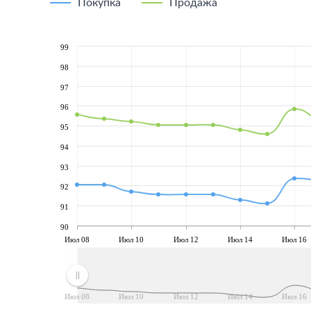
Покупка
Продажа
99
98
97
96
95
94
93
92
91
90
Июл 08
Июл 10
Июл 12
Июл 14
Июл 16
Июл 08
Июл 10
Июл 12
Июл 14
Июл 16