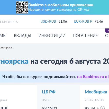
Bankiros в мобильном приложении
Наведите камеру телефона на QR‑код
USD/RUB
81.06
EUR/RUB F
93.46
Я БИЗНЕСА
ЙМЫ
ВКЛАДЫ
ИНВЕСТИЦИИ
ПОГАШЕНИЕ
С
сноярске
сноярска
на сегодня 6 августа 2
Чтобы быть в курсе, подписывайтесь
на Bankiros.ru 
ЦБ РФ
Мосбиржа
дажа
06.08
23:49, 05.08
93.1901