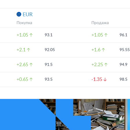
EUR
Покупка
Продажа
+1.05
+1.05
93.1
96.1
+2.1
+1.6
92.05
95.55
+2.65
+2.25
91.5
94.9
+0.65
-1.35
93.5
98.5