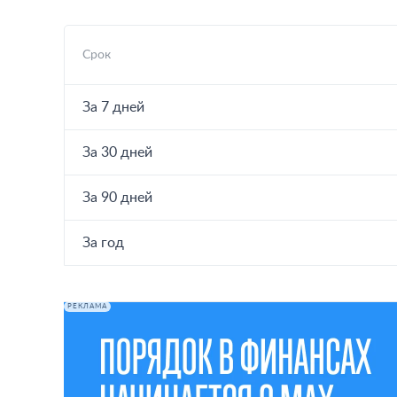
Срок
За 7 дней
За 30 дней
За 90 дней
За год
РЕКЛАМА