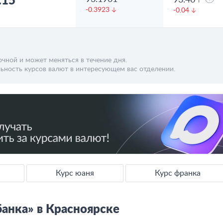
.15
93.46
F
-0.3923
-0.04
чной и может меняться в течение дня.
ьность курсов валют в интересующем вас отделении.
Курс юаня
Курс франка
банка» в Красноярске