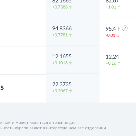
82.1665
82.67
5
+0.7588
+1.01
94.8366
95.4
F
8
+0.7781
-0.01
12.1655
12.24
2
+0.1018
+0.16
22.3735
45
+0.2067
чной и может меняться в течение дня.
ьность курсов валют в интересующем вас отделении.