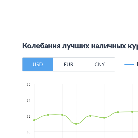
Колебания лучших наличных кур
USD
EUR
CNY
86
84
82
80