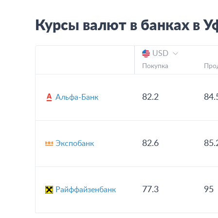
Курсы валют в банках в
У
USD
Покупка
Про
82.2
84.
Альфа-Банк
82.6
85.
Экспобанк
77.3
95
Райффайзенбанк