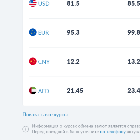
81.5
85.
USD
95.3
99.
EUR
12.2
13.
CNY
21.45
23.
AED
Показать все курсы
Информация о курсах обмена валют является справо
Перед поездкой в банк уточните
по телефону
актуал