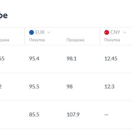
фе
EUR
CNY
дажа
Покупка
Продажа
Покупка
55
95.4
98.1
12.45
2
95.5
98
12.3
85.5
107.9
—