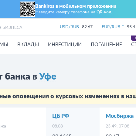
Bankiros в мобильном приложении
Наведите камеру телефона на QR‑код
USD/RUB
82.67
EUR/RUB F
95.4
Я БИЗНЕСА
ЙМЫ
ВКЛАДЫ
ИНВЕСТИЦИИ
ПОГАШЕНИЕ
С
т банка в
Уфе
ные оповещения о курсовых изменениях в н
ЦБ РФ
Мосбиржа
ажа
08.08
23:49, 07.08