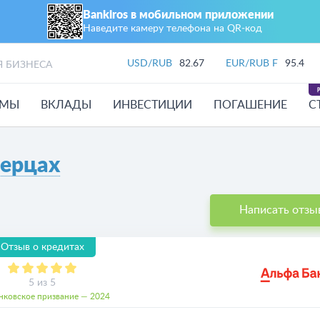
Bankiros в мобильном приложении
Наведите камеру телефона на QR‑код
USD/RUB
82.67
EUR/RUB F
95.4
Я БИЗНЕСА
ЙМЫ
ВКЛАДЫ
ИНВЕСТИЦИИ
ПОГАШЕНИЕ
С
ерцах
Написать отзы
Отзыв о кредитах
5 из 5
нковское призвание — 2024