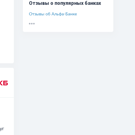
Отзывы о популярных банках
Отзывы о дебетовых картах
Отзывы об Альфа-Банке
Отзывы о кредитных картах
Отзывы об обмене валют
.
Отзывы о дебетовых картах
уг