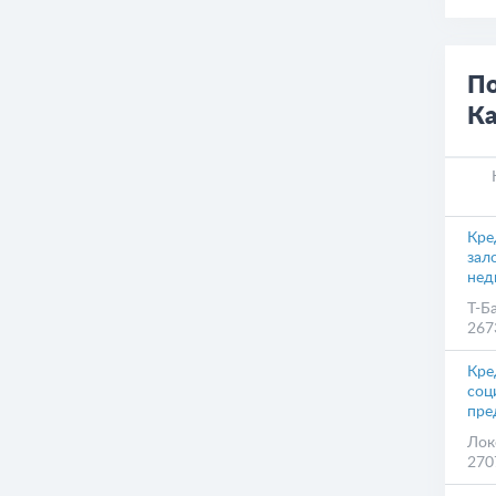
По
Ка
Кре
зал
нед
Т-Б
267
Кре
соц
пре
Лок
270