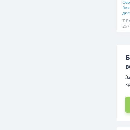
Ове
без
дос
Т-Б
267
Б
в
За
кр