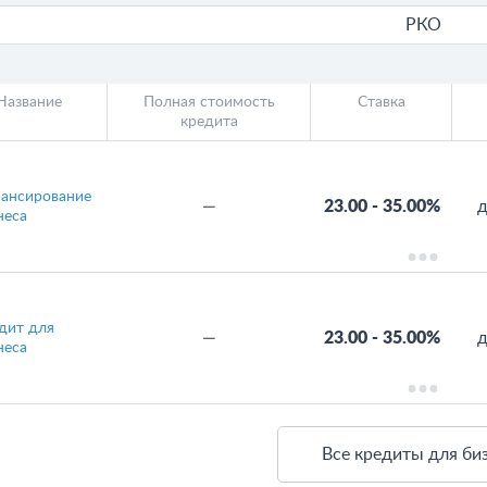
РКО
Название
Полная стоимость
Ставка
кредита
ансирование
—
23.00
-
35.00%
д
неса
дит для
—
23.00
-
35.00%
д
неса
Все кредиты для би