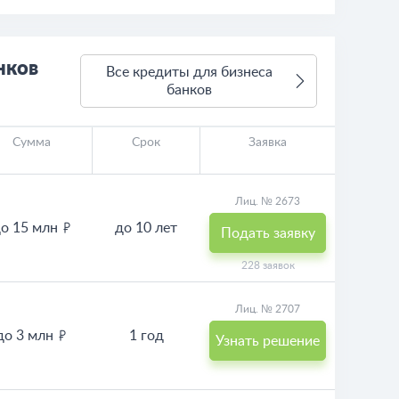
нков
Все кредиты для бизнеса
банков
Сумма
Срок
Заявка
Лиц. № 2673
о 15 млн
до 10 лет
Подать заявку
228 заявок
Лиц. № 2707
до 3 млн
1 год
Узнать решение