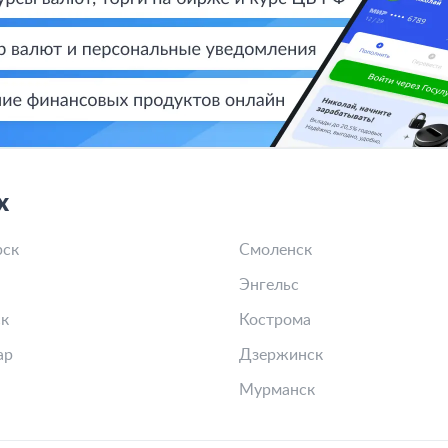
х
рск
Смоленск
Энгельс
к
Кострома
ар
Дзержинск
Мурманск