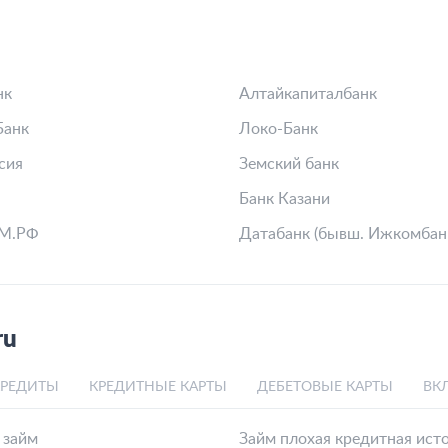
нк
Алтайкапиталбанк
Банк
Локо-Банк
сия
Земский банк
Банк Казани
М.РФ
Датабанк (бывш. Ижкомбан
ru
КРЕДИТЫ
КРЕДИТНЫЕ КАРТЫ
ДЕБЕТОВЫЕ КАРТЫ
ВК
 займ
Займ плохая кредитная ист