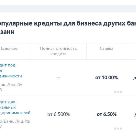
пулярные кредиты для бизнеса других ба
зани
Название
Полная стоимость
Ставка
кредита
дит под
ог
вижимости
—
от 10.00%
д
анк
, Лиц. №
3
дит для
иальных
дпринимателей
от 6.500%
от 6.50%
о-Банк
, Лиц. №
7