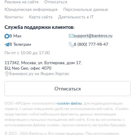
Реклама на сайте
Отписаться
Юридическая информация
Персональные данные
Контакты
Карта сайта
Деятельность в IT
Служба поддержки клиентов:
support@bankiros.ru
В Max
В Телеграм
8 (800) 777-98-47
Пн-пт с 10:00 до 17:00
117342, Москва, ул. Бутлерова, дом 17,
БЦ Neo Geo, офис 4070
Банкирос.ру на Яндекс.Картах
Отписаться
ООО «АРСфин» используются
«cookie» файлы
, для индивидуализации
сервиса, с целью повышения удобства использования веб-сайта. «Cookie»
представляют собой небольшие фрагменты данных, включающие
информацию о прошлых посещениях веб-сайта. Если вы не согласны с
использованием файлов «cookie», просим изменить настройки браузера.
© 2015 - 2026 Bankiros.ru Все права защищены. При использовании