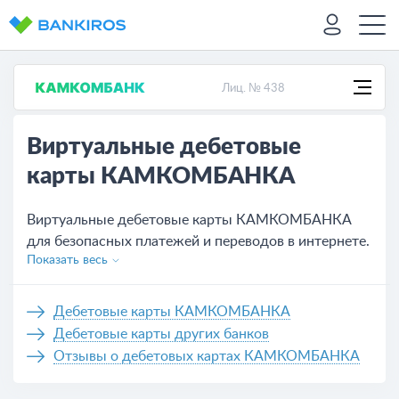
Лиц. № 438
Виртуальные дебетовые
карты КАМКОМБАНКА
Виртуальные дебетовые карты КАМКОМБАНКА
для безопасных платежей и переводов в интернете.
Показать весь
Карты не имеют пластикового носителя, однако
привязаны к счету, с помощью которого можно
совершать все платежи онлайн. Вы можете не
Дебетовые карты КАМКОМБАНКА
выходя из дома заказать электронную карту
Дебетовые карты других банков
КАМКОМБАНКА онлайн, оставив заявку на сайте.
Отзывы о дебетовых картах КАМКОМБАНКА