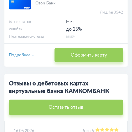
Ozon Банк
Лиц. № 3542
Нет
% на остаток
до 25%
кешбэк
Платежная система
Оформить карту
Подробнее
Отзывы о дебетовых картах
виртуальные банка КАМКОМБАНК
Оставить отзыв
16.05.2026
5 из 5