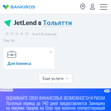
JetLend в
Тольятти
0 из 5 (0 голосов)
Лиц. № -
1
Для бизнеса
Еще услуги
РЕКЛАМА