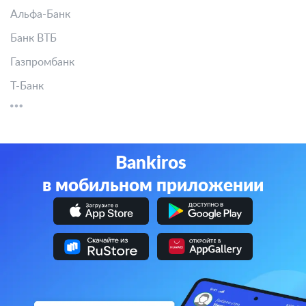
Альфа-Банк
Банк ВТБ
Газпромбанк
Т-Банк
Bankiros
в мобильном приложении