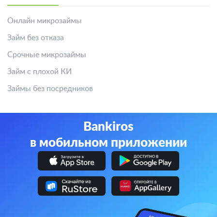
Онлайн микрозаймы
Займ без отказа
Срочные микрозаймы
Займ с плохой КИ
Займы без посредников
Bankiros
в мобильном приложении