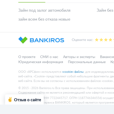
Займ под залог автомобиля
Займ без
займ всем без отказа новые
Оцените нас:
О проекте
СМИ о нас
Авторы и эксперты
Ваканси
Юридическая информация
Персональные данные
К
ООО «АРСфин» используются
«cookie» файлы
, для индивидуализа
веб-сайта. «Cookie» представляют собой небольшие фрагменты 
веб-сайта. Если вы не согласны с использованием файлов «cookie»
© 2015 - 2026 Bankiros.ru Все права защищены. При использовании
Содержание сайта не является рекомендацией или офертой и нос
ООО «АРСфин» (ИНН 7722445717, ОГРН 1187746346556) осущес
Отзыв о сайте
и поддержанием сервиса BANKIROS, который является программ
пользовательских экосистем на основе технологий интеллектуаль