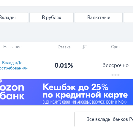
Вклады
В рублях
Валютные
Название
Срок
Ставка
Вклад «До
0.01%
бессрочно
остребования»
А
Все вклады банков Р