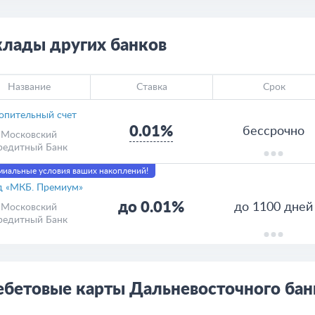
клады других банков
Название
Ставка
Срок
опительный счет
0.01%
бессрочно
Московский
редитный Банк
иальные условия ваших накоплений!
д «МКБ. Премиум»
до 0.01%
до 1100 дней
Московский
редитный Банк
ебетовые карты Дальневосточного бан