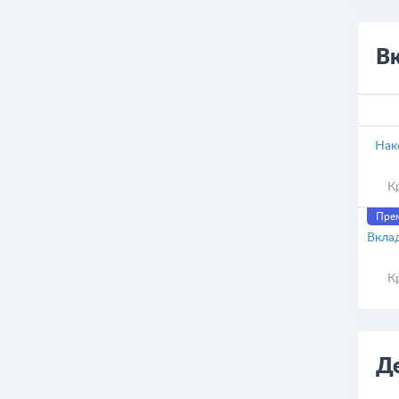
В
Нак
К
Прем
Вкла
К
Д