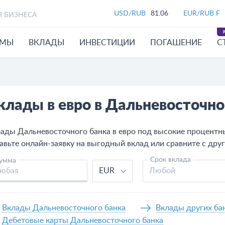
USD/RUB
81.06
EUR/RUB F
Я БИЗНЕСА
ЙМЫ
ВКЛАДЫ
ИНВЕСТИЦИИ
ПОГАШЕНИЕ
С
клады в евро в Дальневосточн
ады Дальневосточного банка в евро под высокие процентн
авьте онлайн-заявку на выгодный вклад или сравните с дру
Срок вклада
умма
EUR
Любой
Вклады Дальневосточного банка
Вклады других ба
Дебетовые карты Дальневосточного банка