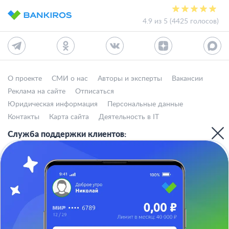
4.9 из 5 (4425 голосов)
О проекте
СМИ о нас
Авторы и эксперты
Вакансии
Реклама на сайте
Отписаться
Юридическая информация
Персональные данные
Контакты
Карта сайта
Деятельность в IT
Служба поддержки клиентов:
support@bankiros.ru
В Max
В Телеграм
8 (800) 777-98-47
Пн-пт с 10:00 до 17:00
117342, Москва, ул. Бутлерова, дом 17,
БЦ Neo Geo, офис 4070
Банкирос.ру на Яндекс.Картах