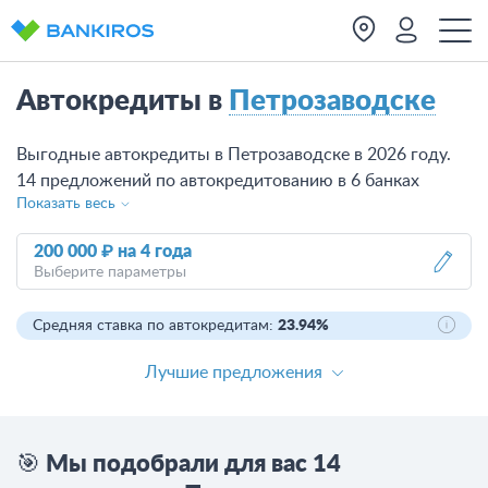
Автокредиты в
Петрозаводске
Выгодные автокредиты в Петрозаводске в 2026 году.
14 предложений по автокредитованию в 6 банках
Показать весь
Петрозаводска, их процентные ставки, условия.
Сравните варианты и оставьте онлайн-заявку на кредит
200 000 ₽
на
4 года
на покупку автомобиля в одном из банков.
Выберите параметры
Средняя ставка по автокредитам:
23.94%
Лучшие предложения
🎯 Мы подобрали для вас 14