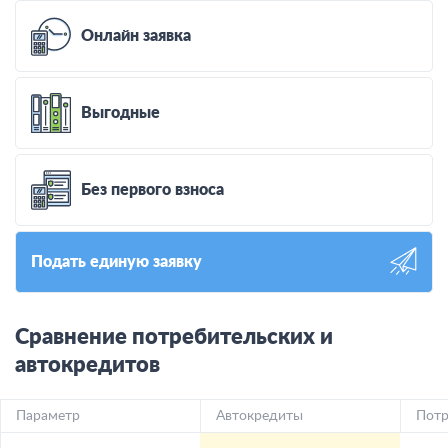
Онлайн заявка
Выгодные
Без первого взноса
Подать единую заявку
Сравнение потребительских и
автокредитов
Параметр
Автокредиты
Потр