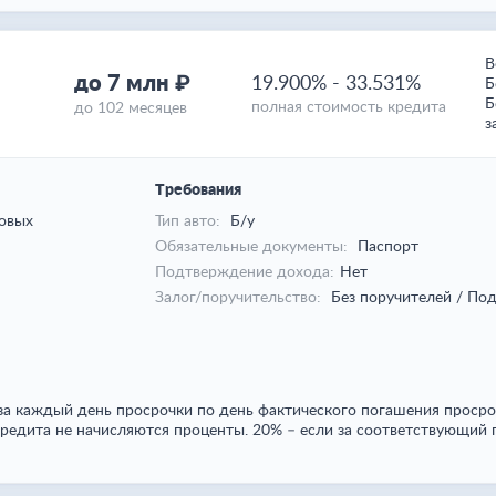
В
до 7 млн ₽
19.900%
-
33.531%
Б
Б
полная стоимость кредита
до 102 месяцев
з
Требования
овых
Тип авто:
Б/у
Обязательные документы:
Паспорт
Подтверждение дохода:
Нет
Залог/поручительство:
Без поручителей / Под
за каждый день просрочки по день фактического погашения просро
редита не начисляются проценты. 20% – если за соответствующий 