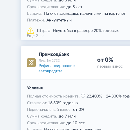
Сумма кредита:
до 3 млн
Срок кредитования:
до 5 лет
Выдача:
На счет заемщика,
наличными,
на картсчет
Платежи:
Аннуитетный
Штраф:
Неустойка в размере 20% годовых.
Еще 2
Примсоцбанк
от 0%
Лиц. № 2733
Рефинансирование
первый взнос
автокредита
Условия
Полная стоимость кредита:
22.400%
-
24.300% год
Ставка:
от 16.30% годовых
Первоначальный взнос:
от 0%
Сумма кредита:
до 7 млн
Срок кредитования:
до 10 лет
Выдача:
На счет заемщика,
наличными