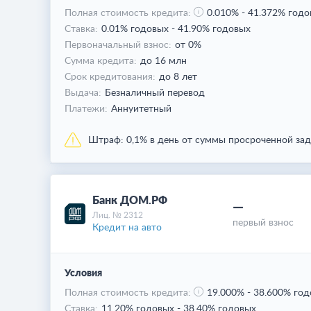
Полная стоимость кредита:
0.010%
-
41.372% годо
Ставка:
0.01% годовых
-
41.90% годовых
Первоначальный взнос:
от 0%
Сумма кредита:
до 16 млн
Срок кредитования:
до 8 лет
Выдача:
Безналичный перевод
Платежи:
Аннуитетный
Штраф:
0,1% в день от суммы просроченной зад
Банк ДОМ.РФ
—
Лиц. № 2312
первый взнос
Кредит на авто
Условия
Полная стоимость кредита:
19.000%
-
38.600% год
Ставка:
11.20% годовых
-
38.40% годовых