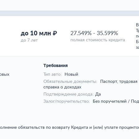
В
Т
до 10 млн ₽
27.549%
-
35.599%
п
полная стоимость кредита
до 7 лет
Б
з
Требования
овых
Тип авто:
Новый
Обязательные документы:
Паспорт, трудовая 
справка о доходах
Подтверждение дохода:
Да
Залог/поручительство:
Без поручителей / Под
лнение обязательств по возврату Кредита и (или) уплате проценто