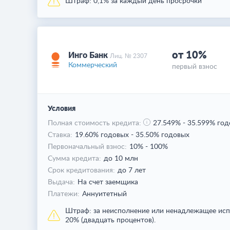
Штраф:
0,1% за каждый день просрочки
от 10%
Инго Банк
Лиц. № 2307
Коммерческий
первый взнос
Условия
Полная стоимость кредита:
27.549%
-
35.599% год
Ставка:
19.60% годовых
-
35.50% годовых
Первоначальный взнос:
10% - 100%
Сумма кредита:
до 10 млн
Срок кредитования:
до 7 лет
Выдача:
На счет заемщика
Платежи:
Аннуитетный
Штраф:
за неисполнение или ненадлежащее испо
20% (двадцать процентов).