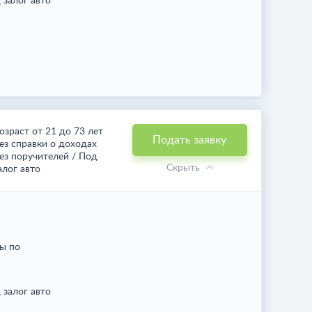
 залог авто
озраст от 21 до 73 лет
Подать заявку
ез справки о доходах
ез поручителей / Под
Скрыть
алог авто
ы по
 залог авто