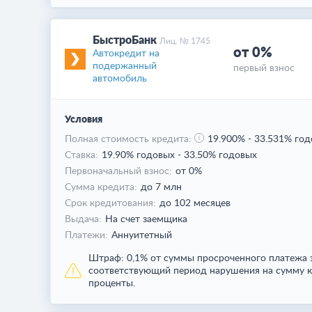
БыстроБанк
Лиц. № 1745
от 0%
Автокредит на
подержанный
первый взнос
автомобиль
Условия
Полная стоимость кредита:
19.900%
-
33.531% год
Ставка:
19.90% годовых
-
33.50% годовых
Первоначальный взнос:
от 0%
Сумма кредита:
до 7 млн
Срок кредитования:
до 102 месяцев
Выдача:
На счет заемщика
Платежи:
Аннуитетный
Штраф:
0,1% от суммы просроченного платежа 
соответствующий период нарушения на сумму к
проценты.