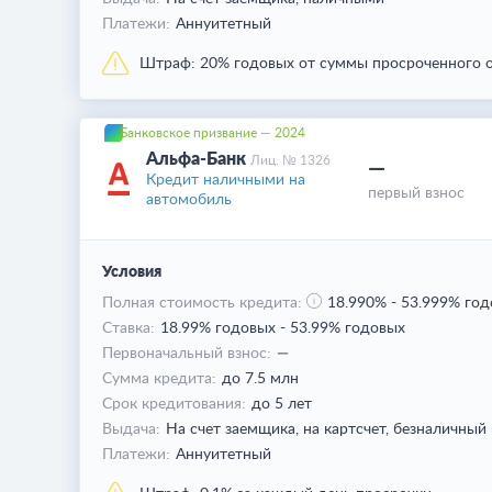
Платежи:
Аннуитетный
Штраф:
20% годовых от суммы просроченного о
Банковское призвание — 2024
Альфа-Банк
Лиц. № 1326
—
Кредит наличными на
первый взнос
автомобиль
Условия
Полная стоимость кредита:
18.990%
-
53.999% год
Ставка:
18.99% годовых
-
53.99% годовых
Первоначальный взнос:
—
Сумма кредита:
до 7.5 млн
Срок кредитования:
до 5 лет
Выдача:
На счет заемщика,
на картсчет,
безналичный
Платежи:
Аннуитетный