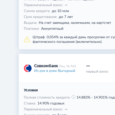
Первоначальный взнос:
—
Сумма кредита:
до 10 млн
Срок кредитования:
до 7 лет
Выдача:
На счет заемщика,
наличными,
на картсчет
Платежи:
Аннуитетный
Штраф:
0,054% за каждый день просрочки от с
фактического погашения (включительно).
—
Совкомбанк
Лиц. № 963
Из рук в руки Выгодный
первый взнос
Условия
Полная стоимость кредита:
14.883%
-
14.901% год
Ставка:
14.90% годовых
Первоначальный взнос:
—