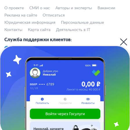
О проекте
СМИ о нас
Авторы и эксперты
Вакансии
Реклама на сайте
Отписаться
Юридическая информация
Персональные данные
Контакты
Карта сайта
Деятельность в IT
Служба поддержки клиентов:
support@bankiros.ru
В Max
В Телеграм
8 (800) 777-98-47
Пн-пт с 10:00 до 17:00
117342, Москва, ул. Бутлерова, дом 17,
БЦ Neo Geo, офис 4070
Банкирос.ру на Яндекс.Картах
Ваша заявка одобрена ✅
Отписаться
Заберите займ в боте
ООО «АРСфин» используются
«cookie» файлы
, для индивидуализации
сервиса, с целью повышения удобства использования веб-сайта. «Cookie»
представляют собой небольшие фрагменты данных, включающие
информацию о прошлых посещениях веб-сайта. Если вы не согласны с
использованием файлов «cookie», просим изменить настройки браузера.