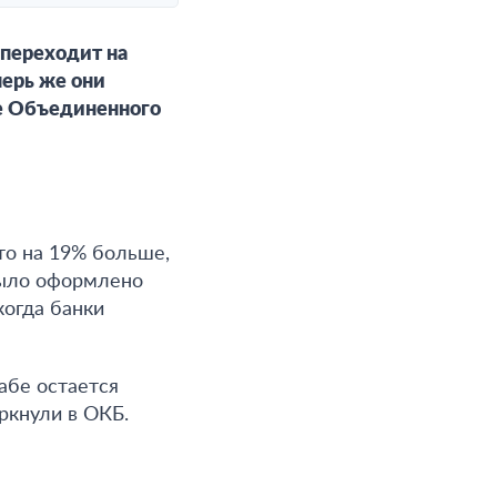
 переходит на
перь же они
е Объединенного
то на 19% больше,
 было оформлено
когда банки
абе остается
ркнули в ОКБ.