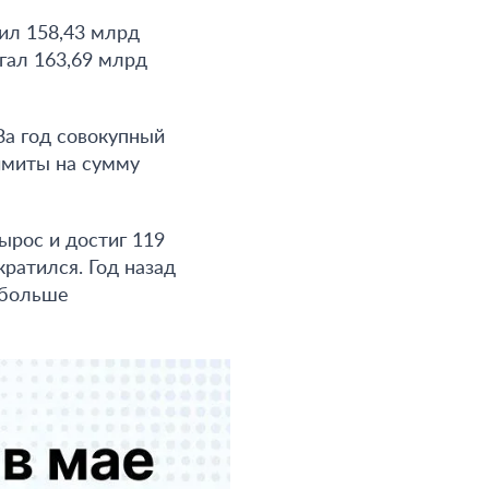
ил 158,43 млрд
игал 163,69 млрд
За год совокупный
имиты на сумму
ырос и достиг 119
кратился. Год назад
 больше