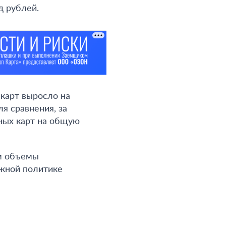
д рублей
.
 карт выросло на
я сравнения, за
ных карт на общую
ем объемы
ожной политике