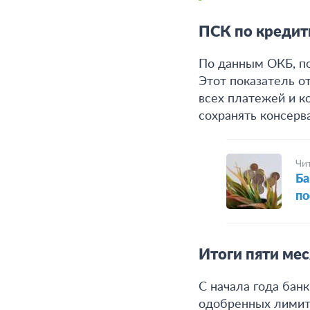
ПСК по кредит
По данным ОКБ,
п
Этот показатель о
всех платежей и к
сохранять консерв
Чи
Ба
по
Итоги пяти ме
С начала года бан
одобренных лимито