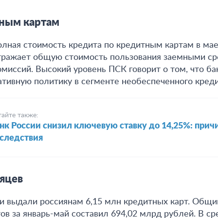
ным картам
олная стоимость кредита по кредитным картам в мае
тражает общую стоимость пользования заемными ср
омиссий. Высокий уровень ПСК говорит о том, что б
ативную политику в сегменте необеспеченного креди
тайте также:
нк России снизил ключевую ставку до 14,25%: прич
следствия
сяцев
ки выдали россиянам 6,15 млн кредитных карт. Общ
в за январь-май составил 694,02 млрд рублей.
В ср