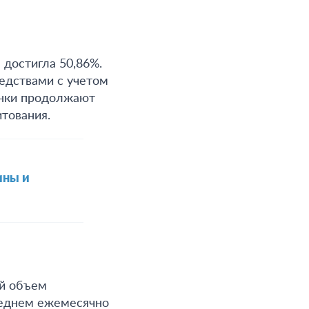
 достигла 50,86%
.
едствами с учетом
анки продолжают
тования.
ины и
ий объем
еднем ежемесячно