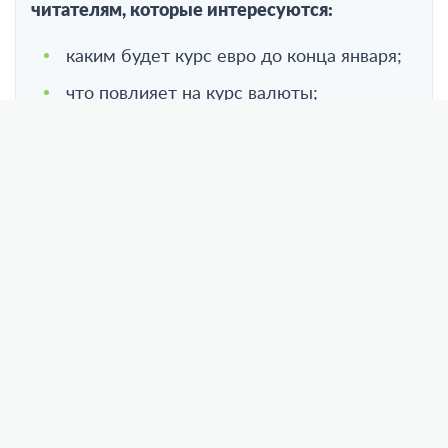
читателям, которые интересуются:
каким будет курс евро до конца января;
что повлияет на курс валюты;
стоит ли покупать евро сейчас.
Спасибо за вашу бдительность!
Спасибо за обращение!
В еврозоне возможна техническая рецессия,
которая будет давить на курс евро. Прогноз по
валюте
Bankiros.ru
дала ведущий аналитик
Freedom FinanceGlobal Наталья Мильчакова.
Мы полагаем, что до конца января возможно
продолжение укрепления по отношению к
мировым резервным валютам, в том числе и к
евро.
Оно будет связано с обязательной
продажей валютной выручки экспортерами,