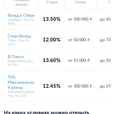
Название
Ставка
Сумма
Ср
вклада
Вклад в Сбере
13.50%
от 100 000
до 109
СберБанк, Лиц. №
1481
СмартВклад
12.00%
от 50 000
до 730
Т-Банк, Лиц. №
2673
В Плюсе
13.60%
от 15 000
до 109
Газпромбанк, Лиц.
№ 354
ТКБ.
Максимальны
12.45%
от 300 000
до 370
й доход
ТрансКапиталБанк,
Лиц. № 2210
На каких условиях можно открыть