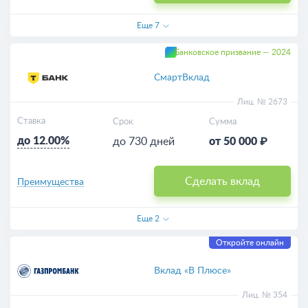
Еще
7
Банковское призвание — 2024
СмартВклад
Лиц. № 2673
Ставка
Срок
Сумма
до 12.00%
до 730 дней
от 50 000 ₽
Сделать вклад
Преимущества
Еще
2
Откройте онлайн
Вклад «В Плюсе»
Лиц. № 354