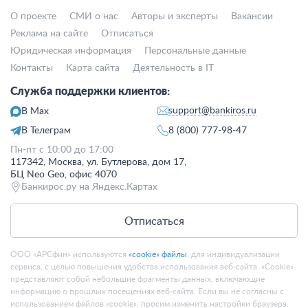
О проекте
СМИ о нас
Авторы и эксперты
Вакансии
Реклама на сайте
Отписаться
Юридическая информация
Персональные данные
Контакты
Карта сайта
Деятельность в IT
Служба поддержки клиентов:
support@bankiros.ru
В Max
В Телеграм
8 (800) 777-98-47
Пн-пт с 10:00 до 17:00
117342, Москва, ул. Бутлерова, дом 17,
БЦ Neo Geo, офис 4070
Банкирос.ру на Яндекс.Картах
Отписаться
ООО «АРСфин» используются
«cookie» файлы
, для индивидуализации
сервиса, с целью повышения удобства использования веб-сайта. «Cookie»
представляют собой небольшие фрагменты данных, включающие
информацию о прошлых посещениях веб-сайта. Если вы не согласны с
использованием файлов «cookie», просим изменить настройки браузера.