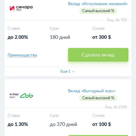
Выгодные
Вклад «Исполнение желаний»
Самый высокий %
Для пенсионеров
Лиц. № 705
Ставка
Срок
Сумма
Пополняемые
до 2.00%
180 дней
от 300 $
Калькулятор
Сделать вклад
Преимущества
Еще
1
Вклад «Выгодный курс»
Самый высокий %
Лиц. № 2590
Ставка
Срок
Сумма
до 1.30%
до 370 дней
от 100 $