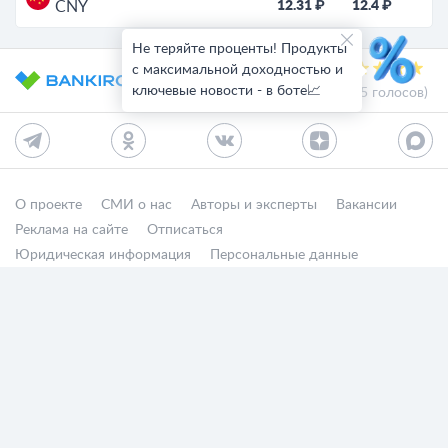
12.31 ₽
12.4 ₽
CNY
Не теряйте проценты! Продукты
с максимальной доходностью и
ключевые новости - в боте📈
4.9 из 5 (4425 голосов)
О проекте
СМИ о нас
Авторы и эксперты
Вакансии
Реклама на сайте
Отписаться
Юридическая информация
Персональные данные
Контакты
Карта сайта
Деятельность в IT
Служба поддержки клиентов:
support@bankiros.ru
В Max
В Телеграм
8 (800) 777-98-47
Пн-пт с 10:00 до 17:00
117342, Москва, ул. Бутлерова, дом 17,
БЦ Neo Geo, офис 4070