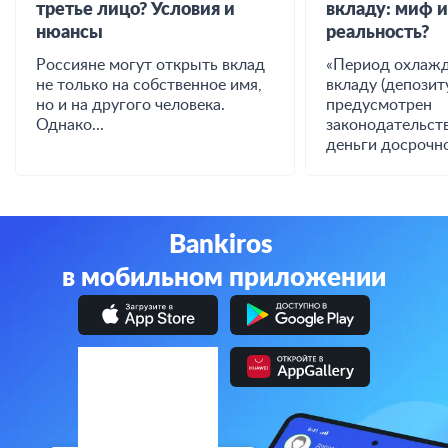
третье лицо? Условия и
вкладу: миф 
нюансы
реальность?
Россияне могут открыть вклад
«Период охлажд
не только на собственное имя,
вкладу (депозиту
но и на другого человека.
предусмотрен
Однако...
законодательст
деньги досрочно
Bankiros
в мобильном приложении