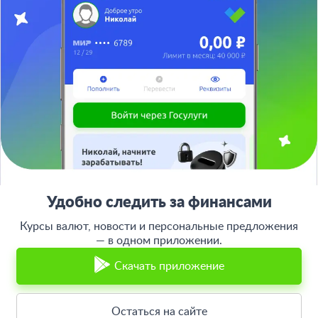
117342, Москва, ул. Бутлерова, дом 17,
БЦ Neo Geo, офис 4070
Банкирос.ру на Яндекс.Картах
Отписаться
ООО «АРСфин» используются
«cookie» файлы
, для индивидуализации
сервиса, с целью повышения удобства использования веб-сайта. «Cookie»
представляют собой небольшие фрагменты данных, включающие
информацию о прошлых посещениях веб-сайта. Если вы не согласны с
использованием файлов «cookie», просим изменить настройки браузера.
© 2015 - 2026 Bankiros.ru Все права защищены. При использовании
материалов гиперссылка на bankiros.ru обязательна. Содержание сайта не
является рекомендацией или офертой и носит информационно-
Удобно следить за финансами
справочный характер.
Курсы валют, новости и персональные предложения
ООО «АРСфин» (ИНН 7722445717, ОГРН 1187746346556) осуществляет
деятельность в области IT
— в одном приложении.
, занимается разработкой и поддержанием
сервиса BANKIROS, который является программным комплексом для
мультифункциональных пользовательских экосистем на основе
Скачать приложение
технологий интеллектуального анализа данных и искусственного
интеллекта.
Остаться на сайте