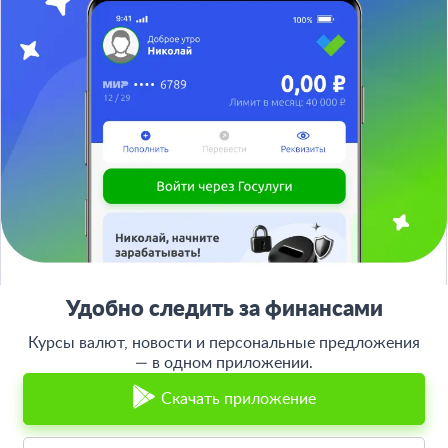
О проекте
СМИ о нас
Авторы и эксперты
Вакансии
Реклама на сайте
Отписаться
Юридическая информация
Персональные данные
Контакты
Карта сайта
Деятельность в IT
Служба поддержки клиентов:
support@bankiros.ru
В Max
В Телеграм
8 (800) 777-98-47
Пн-пт с 10:00 до 17:00
117342, Москва, ул. Бутлерова, дом 17,
БЦ Neo Geo, офис 4070
Банкирос.ру на Яндекс.Картах
Удобно следить за финансами
Отписаться
Курсы валют, новости и персональные предложения
— в одном приложении.
ООО «АРСфин» используются
«cookie» файлы
, для индивидуализации
сервиса, с целью повышения удобства использования веб-сайта. «Cookie»
Скачать приложение
представляют собой небольшие фрагменты данных, включающие
информацию о прошлых посещениях веб-сайта. Если вы не согласны с