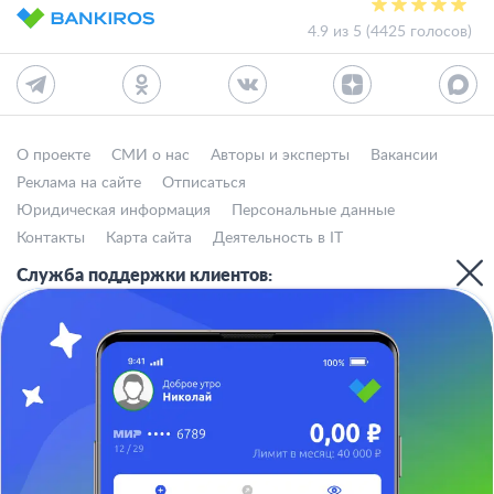
4.9 из 5 (4425 голосов)
О проекте
СМИ о нас
Авторы и эксперты
Вакансии
Реклама на сайте
Отписаться
Юридическая информация
Персональные данные
Контакты
Карта сайта
Деятельность в IT
Служба поддержки клиентов:
support@bankiros.ru
В Max
В Телеграм
8 (800) 777-98-47
Пн-пт с 10:00 до 17:00
117342, Москва, ул. Бутлерова, дом 17,
БЦ Neo Geo, офис 4070
Банкирос.ру на Яндекс.Картах
Отписаться