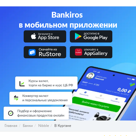
Bankiros
в мобильном приложении
Главная
Банки
Nibble
В Кургане