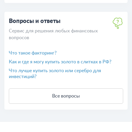
Льготы инвалидам в 2026 году: что положено по 1,
2 и 3 группе
Палаткин Василий Серафимович - председатель
правления Азиатско-Тихоокеанского банка
Льготы детям-инвалидам в 2026 году: полный
перечень для родителей
Все термины и понятия
Вопросы и ответы
Сервис для решения любых финансовых
вопросов
Что такое факторинг?
Как и где я могу купить золото в слитках в РФ?