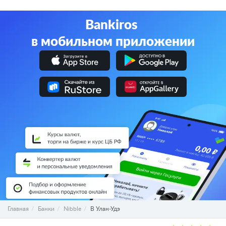
СберБанк
Альфа-Банк
Банк ВТБ
Газпромбанк
Т-Банк
Bankiros
в мобильном приложении