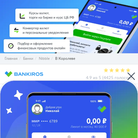
Главная
Банки
Nibble
В Королеве
4.9 из 5 (4425 голосов)
О проекте
СМИ о нас
Авторы и эксперты
Вакансии
Реклама на сайте
Отписаться
Юридическая информация
Персональные данные
Контакты
Карта сайта
Деятельность в IT