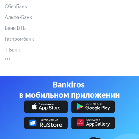
СберБанк
Альфа-Банк
Банк ВТБ
Газпромбанк
Т-Банк
Bankiros
в мобильном приложении