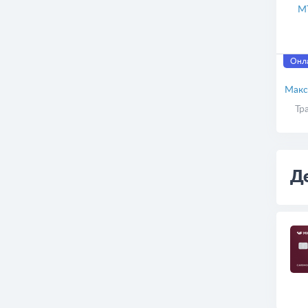
М
Онла
Макс
Тр
Д