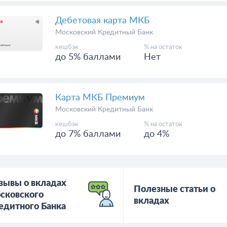
Дебетовая карта МКБ
Московский Кредитный Банк
кешбэк
% на остаток
до 5% баллами
Нет
Карта МКБ Премиум
Московский Кредитный Банк
кешбэк
% на остаток
до 7% баллами
до 4%
зывы о вкладах
Полезные статьи о
сковского
вкладах
едитного Банка