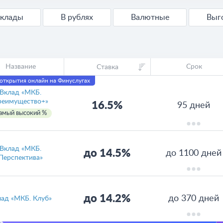
Вклады
В рублях
Валютные
Вы
Название
Срок
Ставка
открытия онлайн на Финуслугах
Вклад «МКБ.
реимущество+»
16.5%
95 дней
амый высокий %
Вклад «МКБ.
до 14.5%
до 1100 дней
Перспектива»
до 14.2%
до 370 дней
лад «МКБ. Клуб»