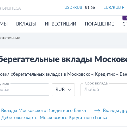
USD/RUB
81.66
EUR/RUB F
Я БИЗНЕСА
ЙМЫ
ВКЛАДЫ
ИНВЕСТИЦИИ
ПОГАШЕНИЕ
С
регательные
берегательные вклады Московс
овия сберегательных вкладов в Московском Кредитном Банк
Срок вклада
умма
RUB
Любой
Вклады Московского Кредитного Банка
Вклады дру
Дебетовые карты Московского Кредитного Банка