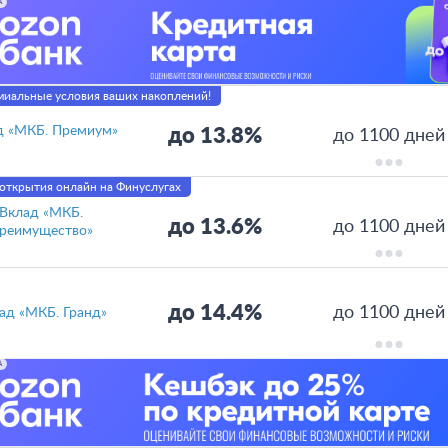
А
иальные условия ваших накоплений!
д «МКБ. Премиум»
до 13.8%
до 1100 дней
открытия онлайн на Финуслугах
Вклад «МКБ.
до 13.6%
до 1100 дней
реимущество»
до 14.4%
до 1100 дней
ад «МКБ. Гранд»
А