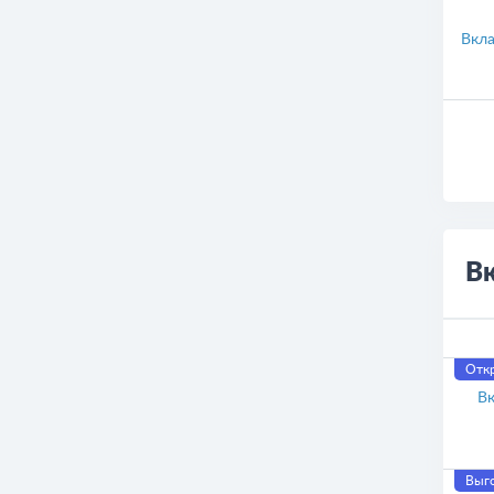
Вкла
В
Отк
Вк
Выго