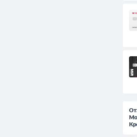
От
Мо
Кр