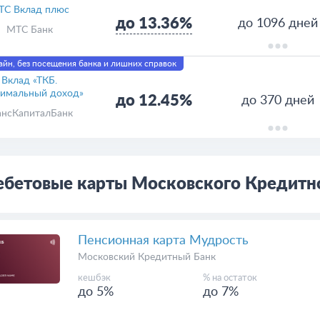
ТС Вклад плюс
до 13.36%
до 1096 дней
МТС Банк
йн, без посещения банка и лишних справок
Вклад «ТКБ.
имальный доход»
до 12.45%
до 370 дней
ансКапиталБанк
ебетовые карты Московского Кредитн
Пенсионная карта Мудрость
Московский Кредитный Банк
кешбэк
% на остаток
до 5%
до 7%