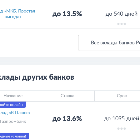
д «МКБ. Простая
до 13.5%
до 540 дней
выгода»
Все вклады банков Р
клады других банков
Название
Ставка
Срок
ройте онлайн
лад «В Плюсе»
до 13.6%
до 1095 дней
Газпромбанк
дные условия!