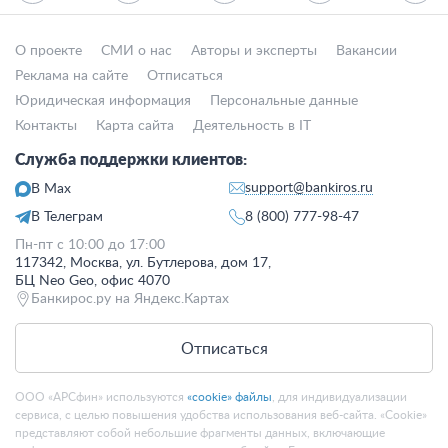
О проекте
СМИ о нас
Авторы и эксперты
Вакансии
Реклама на сайте
Отписаться
Юридическая информация
Персональные данные
Контакты
Карта сайта
Деятельность в IT
Служба поддержки клиентов:
support@bankiros.ru
В Max
В Телеграм
8 (800) 777-98-47
Пн-пт с 10:00 до 17:00
117342, Москва, ул. Бутлерова, дом 17,
БЦ Neo Geo, офис 4070
Банкирос.ру на Яндекс.Картах
Отписаться
ООО «АРСфин» используются
«cookie» файлы
, для индивидуализации
сервиса, с целью повышения удобства использования веб-сайта. «Cookie»
представляют собой небольшие фрагменты данных, включающие