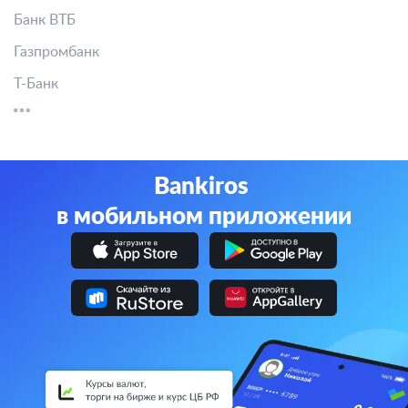
Банк ВТБ
Газпромбанк
Т-Банк
Bankiros
в мобильном приложении